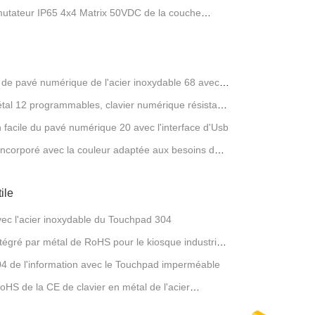
mutateur IP65 4x4 Matrix 50VDC de la couche
B de pavé numérique de l'acier inoxydable 68 avec
étal 12 programmables, clavier numérique résistant
on facile du pavé numérique 20 avec l'interface d'Usb
ncorporé avec la couleur adaptée aux besoins du
ile
avec l'acier inoxydable du Touchpad 304
égré par métal de RoHS pour le kiosque industriel
304 de l'information avec le Touchpad imperméable
RoHS de la CE de clavier en métal de l'acier