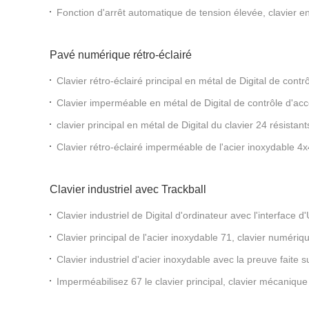
clavier USB
Fonction d'arrêt automatique de tension élevée, clavier e
écran, GZ-Z001075,pad de clé,USB tipkovnica
Pavé numérique rétro-éclairé
Clavier rétro-éclairé principal en métal de Digital de contr
numérique d'ODM 24
Clavier imperméable en métal de Digital de contrôle d'a
clavier principal en métal de Digital du clavier 24 résistan
de la matrice 4x6
Clavier rétro-éclairé imperméable de l'acier inoxydable 4
numérique
Clavier industriel avec Trackball
Clavier industriel de Digital d'ordinateur avec l'interface 
commande
Clavier principal de l'acier inoxydable 71, clavier numériq
vandalisme avec la boule roulante de 38mm 25mm
Clavier industriel d'acier inoxydable avec la preuve faite
disposition de boule de commande
Imperméabilisez 67 le clavier principal, clavier mécaniqu
de fonction F-N