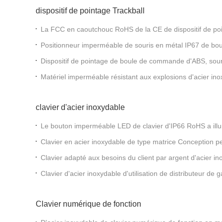
dispositif de pointage Trackball
La FCC en caoutchouc RoHS de la CE de dispositif de poi
commande IP67 de silicium a approuvé
Positionneur imperméable de souris en métal IP67 de b
d'ordinateur en métal
Dispositif de pointage de boule de commande d'ABS, souri
tactile pour le terminal de service d'individu
Matériel imperméable résistant aux explosions d'acier in
de commande
clavier d'acier inoxydable
Le bouton imperméable LED de clavier d'IP66 RoHS a illu
Clavier en acier inoxydable de type matrice Conception p
boutons pinpad
Clavier adapté aux besoins du client par argent d'acier i
pour l'équipement de machines
Clavier d'acier inoxydable d'utilisation de distributeur de
l'épreuve des dégâts d'écran
Clavier numérique de fonction