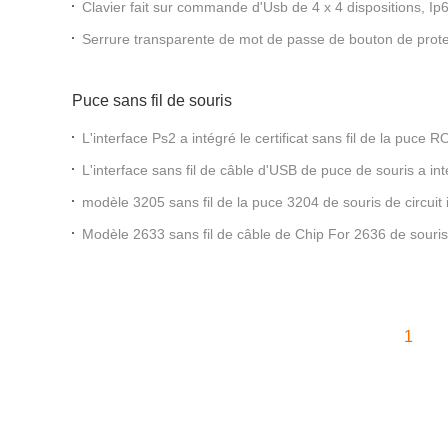
Clavier fait sur commande d'Usb de 4 x 4 dispositions, Ip
principal de la classe 16 imperméable
Serrure transparente de mot de passe de bouton de prot
en alliage de zinc de clavier pour le téléphone public
Puce sans fil de souris
L'interface Ps2 a intégré le certificat sans fil de la puce 
L'interface sans fil de câble d'USB de puce de souris a in
optique d'IC
modèle 3205 sans fil de la puce 3204 de souris de circuit 
Modèle 2633 sans fil de câble de Chip For 2636 de souris 
d'USB
1