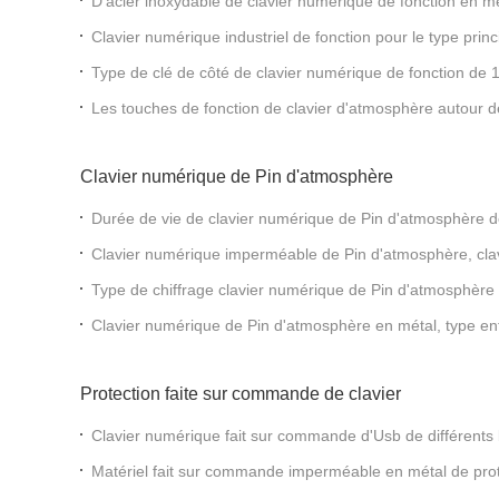
D'acier inoxydable de clavier numérique de fonction en m
Ps2 destructive
Clavier numérique industriel de fonction pour le type princi
terminal de service d'individu
Type de clé de côté de clavier numérique de fonction de 
pour l'équipement industriel
Les touches de fonction de clavier d'atmosphère autour d
adapté la disposition aux besoins du client
Clavier numérique de Pin d'atmosphère
Durée de vie de clavier numérique de Pin d'atmosphère d
de Pin d'atmosphère avec l'incidence forte
Clavier numérique imperméable de Pin d'atmosphère, clav
installation facile pour le kiosque
Type de chiffrage clavier numérique de Pin d'atmosphère
d'individu garantie de 1 an
Clavier numérique de Pin d'atmosphère en métal, type en
mot de passe pour le kiosque
Protection faite sur commande de clavier
Clavier numérique fait sur commande d'Usb de différents b
d'acier inoxydable 33 industriels
Matériel fait sur commande imperméable en métal de prote
porte Access/Cabinet exprès