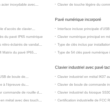
FAMILIER
n acier inoxydable avec
Clavier de touche légère du com
mince
Pavé numérique incorporé
ôle d'accès de clavier
Interface incluse principale d'US
la fonction F-N
ccès du pavé IP65 numérique
Clavier numérique principal en m
de vandale pour la station totale
ts rétro-éclairés de vandale
Type de clés inclus par installati
x4 Matrix du pavé IP65
Type de 54 clés pavé numérique i
client de police de bouton
Clavier industriel avec pavé tact
d'USB de boule de
Clavier industriel en métal IK07 
ue à l'épreuve du
Clavier de boule de commande int
de l'information
 sur commande de rouille de
Clavier industriel du kiosque SS
e en métal avec des touches
Certification industrielle de FCC 
inoxydable 304