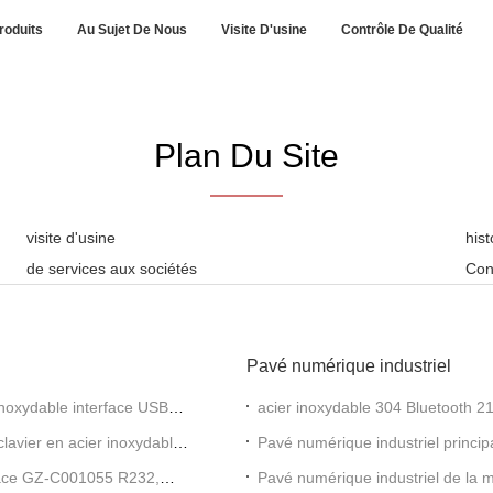
roduits
Au Sujet De Nous
Visite D'usine
Contrôle De Qualité
Plan Du Site
visite d'usine
his
de services aux sociétés
Con
Pavé numérique industriel
inoxydable interface USB
acier inoxydable 304 Bluetooth 21 
clavier en acier inoxydable
Pavé numérique industriel principa
rface GZ-C001055 R232,
Pavé numérique industriel de la