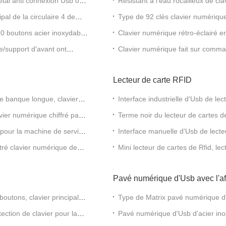
étal anti connexion Usb ou
Résistant à l'eau rocailleux de c
boutons compacts
pal de la circulaire 4 de
Type de 92 clés clavier numérique
souris de Touchpad
10 boutons acier inoxydable
Clavier numérique rétro-éclairé e
précision de boule de commande f
e/support d'avant ont
Clavier numérique fait sur comma
connexion d'interface d'Usb
Lecteur de carte RFID
e banque longue, clavier
Interface industrielle d'Usb de lec
programmable de Rfid
ier numérique chiffré par
Terme noir du lecteur de cartes d
contact avec la sonnerie
 pour la machine de service
Interface manuelle d'Usb de lecteu
position de fiabilité
tré clavier numérique de
Mini lecteur de cartes de Rfid, l
enregistreuse de restaurant
Pavé numérique d'Usb avec l'af
outons, clavier principal
Type de Matrix pavé numérique d'
disposition 3*4
ction de clavier pour la
Pavé numérique d'Usb d'acier inox
l'affichage