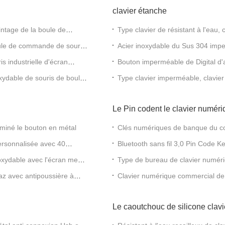
clavier étanche
ntage de la boule de
Type clavier de résistant à l'eau, 
remplissage
oule de commande de souris
Acier inoxydable du Sus 304 impe
avec les boutons en caoutchouc
s industrielle d'écran
Bouton imperméable de Digital d'a
d'Usb avec le contre-jour
oxydable de souris de boule
Type clavier imperméable, clavier 
catégorie
Le Pin codent le clavier numér
miné le bouton en métal
Clés numériques de banque du co
pavé numérique
ersonnalisée avec 40
Bluetooth sans fil 3,0 Pin Code 
noxydable avec l'écran mené
Type de bureau de clavier numériq
tête d'aviation de 4 noyaux
 gaz avec antipoussière à
Clavier numérique commercial de 
cristaux liquides pour les avions i
Le caoutchouc de silicone clavi