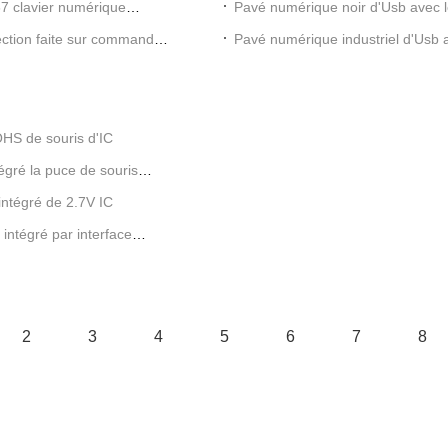
67 clavier numérique
Pavé numérique noir d'Usb avec l
d'affichage
ection faite sur commande
Pavé numérique industriel d'Usb av
d'individu avec l'écran
ROHS de souris d'IC
tégré la puce de souris
intégré de 2.7V IC
intégré par interface
2
3
4
5
6
7
8