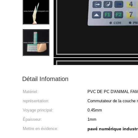
Détail Infomation
Matériel:
PVC DE PC D'ANIMAL FAM
représentation:
Commutateur de la couche 
Voyage principal:
0.45mm
Épaisseur:
1mm
Mettre en évidence:
pavé numérique industr