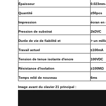
Épaisseur
0.023mm
Quantité
≥50pcs
Impression
écran en 
Pression de substrat
2kDVC
Durée de vie de fiabilité et
> un mill
Travail actuel
≤100mA
Tension de tenue isolante d'encre
100VDC
Résistance d'isolation
≥100MΩ
Temps relié de nouveau
6ms
Image avant du clavier 21 principal :