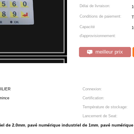
Délai de livraison:
1
Conditions de paiement:
T
Capacité
1
d'approvisionnement:
meilleur prix
ILIER
Connexion:
mince
Certification:
Température de stockage:
Lancement de Seat:
iel de 2.0mm
pavé numérique industriel de 1mm
pavé numérique 
,
,