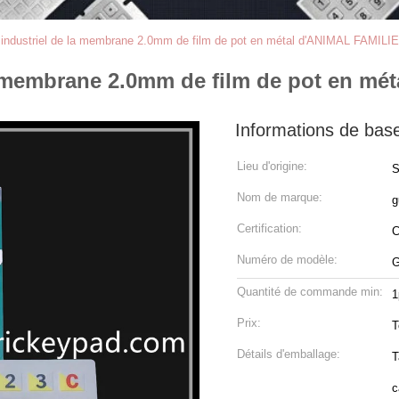
industriel de la membrane 2.0mm de film de pot en métal d'ANIMAL FAMILI
a membrane 2.0mm de film de pot en mé
Informations de bas
Lieu d'origine:
S
Nom de marque:
g
Certification:
Numéro de modèle:
G
Quantité de commande min:
1
Prix:
T
Détails d'emballage:
T
c