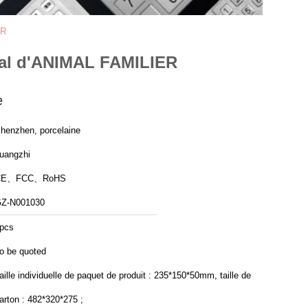
ER
tal d'ANIMAL FAMILIER
e
henzhen, porcelaine
uangzhi
CE、FCC、RoHS
Z-N001030
pcs
o be quoted
aille individuelle de paquet de produit : 235*150*50mm, taille de
arton : 482*320*275 ;