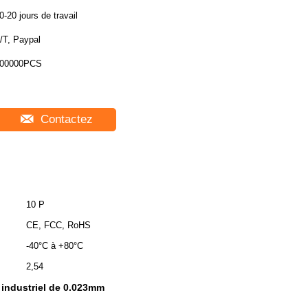
0-20 jours de travail
/T, Paypal
00000PCS
Contactez
10 P
CE, FCC, RoHS
-40°C à +80°C
2,54
industriel de 0.023mm