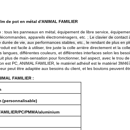
ilm de pot en métal d'ANIMAL FAMILIER
e
: tous les panneaux en métal, équipement de libre service, équipement 
élécommandes, appareils électroménagers, etc. ;
Le clavier de contact
ue durée de vie, aux performances stables, etc., le rendant de plus en pl
oduit est facile à utiliser, tire juste la colle arrière directement et la 
langues, différentes couleurs, et différentes interfaces selon les besoi
it plus de main-sensation pour fonctionner, bel aspect, avec le trou de
on est PC, ANIMAL FAMILIER, le matériel adhésif est le matériel 3M467/4
r peut être adaptée aux besoins du client, et les boutons peuvent être 
NIMAL FAMILIER :
m
 (personnalisable)
FAMILIER/PC/PMMA/aluminium