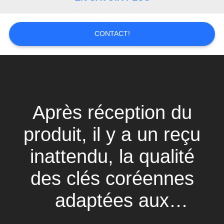
SITE
CONTACT!
PRIVACY
POLICY
Après réception du
produit, il y a un reçu
inattendu, la qualité
des clés coréennes
adaptées aux
besoins du client et