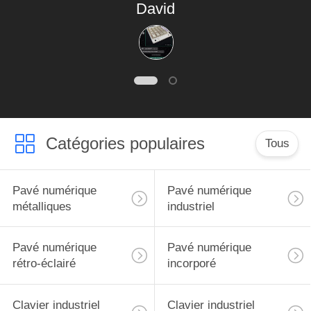
David
le clavier de Braille
est très bon,
attendant avec
intérêt la prochaine
Catégories populaires
coopération !
Tous
Pavé numérique
Pavé numérique
métalliques
industriel
Pavé numérique
Pavé numérique
rétro-éclairé
incorporé
Clavier industriel
Clavier industriel