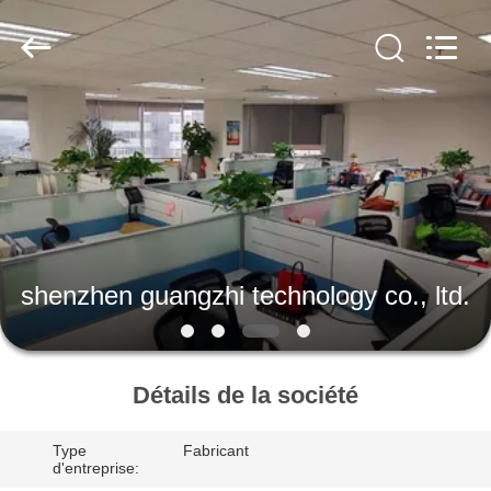
guangzhi
technology
co.,
ltd..
All
Rights
Reserved.
Developed
MAISON
by
ECER
PRODUITS
AU
SUJET
shenzhen guangzhi technology co., ltd.
DE
NOUS
Détails de la société
VISITE
Type
Fabricant
D'USINE
d'entreprise: