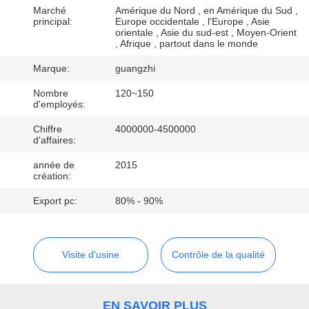
Marché
Amérique du Nord , en Amérique du Sud ,
principal:
Europe occidentale , l'Europe , Asie
CONTRÔLE
orientale , Asie du sud-est , Moyen-Orient
, Afrique , partout dans le monde
DE
Marque:
guangzhi
QUALITÉ
Nombre
120~150
d'employés:
CONTACTEZ-
Chiffre
4000000-4500000
NOUS
d'affaires:
année de
2015
création:
DEMANDEZ
Export pc:
80% - 90%
UNE
CITATION
Visite d'usine
Contrôle de la qualité
PLAN
DU
EN SAVOIR PLUS