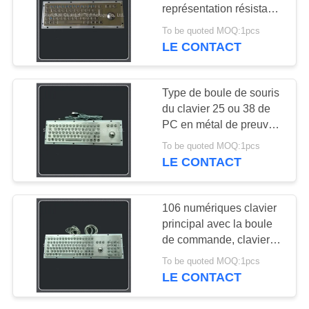
SITE
représentation résistante
aux explosions de boule
To be quoted MOQ:1pcs
de commande
LE CONTACT
25
PRIVACY
Clavier industriel
POLICY
Type de boule de souris
avec Trackball
du clavier 25 ou 38 de
PC en métal de preuve
de dérapage avec
To be quoted MOQ:1pcs
l'interface d'Usb
LE CONTACT
20
106 numériques clavier
Clavier industriel
principal avec la boule
de commande, clavier
avec pavé tactile
en métal avec la boule
To be quoted MOQ:1pcs
de commande
LE CONTACT