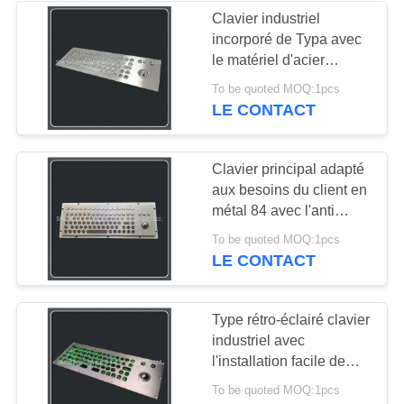
Clavier industriel
incorporé de Typa avec
26
le matériel d'acier
dispositif de
inoxydable de la boule
To be quoted MOQ:1pcs
de commande 304
LE CONTACT
pointage Trackball
Clavier principal adapté
aux besoins du client en
métal 84 avec l'anti
souris intégrée de boule
9
To be quoted MOQ:1pcs
de commande d'émeute
LE CONTACT
clavier étanche
Type rétro-éclairé clavier
industriel avec
l'installation facile de
preuve de saleté de
To be quoted MOQ:1pcs
boule de commande