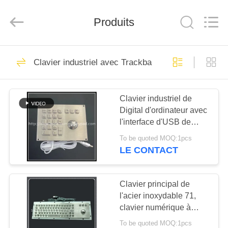
shenzhen
guangzhi
technology
Produits
co.,
ltd..
All
Rights
Reserved.
MAISON
91
Developed
by
Clavier industriel avec Trackball
ECER
Pavé numérique
PRODUITS
métalliques
Clavier industriel de
Digital d'ordinateur avec
AU
l'interface d'USB de
SUJET
boule de commande
To be quoted MOQ:1pcs
DE
LE CONTACT
34
NOUS
Pavé numérique
Clavier principal de
l'acier inoxydable 71,
VISITE
industriel
clavier numérique à
D'USINE
l'épreuve du vandalisme
To be quoted MOQ:1pcs