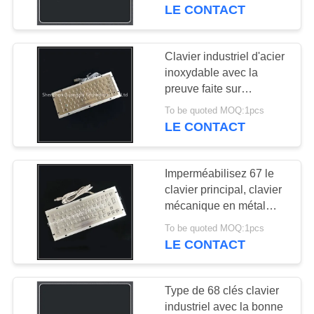
avec la boule roulante
LE CONTACT
de 38mm 25mm
CONTRÔLE
DE
Clavier industriel d'acier
33
QUALITÉ
inoxydable avec la
Pavé numérique
preuve faite sur
commande de rouille de
rétro-éclairé
To be quoted MOQ:1pcs
CONTACTEZ-
disposition de boule de
LE CONTACT
commande
NOUS
Imperméabilisez 67 le
DEMANDEZ
clavier principal, clavier
UNE
mécanique en métal
15
avec des touches de
CITATION
To be quoted MOQ:1pcs
Pavé numérique
fonction F-N
LE CONTACT
incorporé
PLAN
Type de 68 clés clavier
DU
industriel avec la bonne