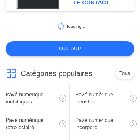
LE CONTACT
30
clavier d'acier
loading...
inoxydable
CONTACT!
Catégories populaires
Tous
19
Le Pin codent le
Pavé numérique
Pavé numérique
clavier numérique
métalliques
industriel
Pavé numérique
Pavé numérique
rétro-éclairé
incorporé