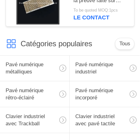
la preuve faite sur
commande de rouille
To be quoted MOQ:1pcs
de disposition de boule
LE CONTACT
de commande
Catégories populaires
Tous
Pavé numérique
Pavé numérique
métalliques
industriel
Pavé numérique
Pavé numérique
rétro-éclairé
incorporé
Clavier industriel
Clavier industriel
avec Trackball
avec pavé tactile