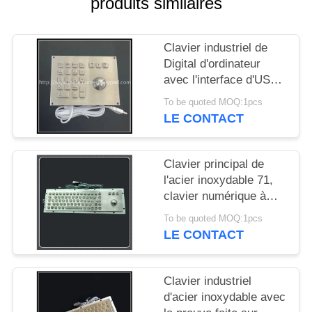
produits similaires
SITE
Clavier industriel de
PRIVACY
Digital d'ordinateur
POLICY
avec l'interface d'USB
de boule de commande
To be quoted MOQ:1pcs
LE CONTACT
Clavier principal de
l'acier inoxydable 71,
clavier numérique à
l'épreuve du
To be quoted MOQ:1pcs
vandalisme avec la
LE CONTACT
boule roulante de
38mm 25mm
Clavier industriel
d'acier inoxydable avec