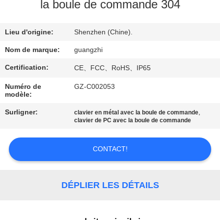
la boule de commande 304
CONTRÔLE
Lieu d'origine:
Shenzhen (Chine).
DE
QUALITÉ
Nom de marque:
guangzhi
Certification:
CE、FCC、RoHS、IP65
CONTACTEZ-
Numéro de
GZ-C002053
modèle:
NOUS
Surligner:
,
clavier en métal avec la boule de commande
clavier de PC avec la boule de commande
DEMANDEZ
UNE
CONTACT!
CITATION
DÉPLIER LES DÉTAILS
PLAN
DU