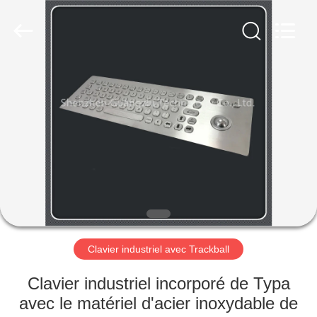
shenzhen
guangzhi
technology
co.,
ltd..
All
Rights
Reserved.
MAISON
Developed
by
ECER
PRODUITS
AU
SUJET
DE
NOUS
Clavier industriel avec Trackball
VISITE
Clavier industriel incorporé de Typa
D'USINE
avec le matériel d'acier inoxydable de