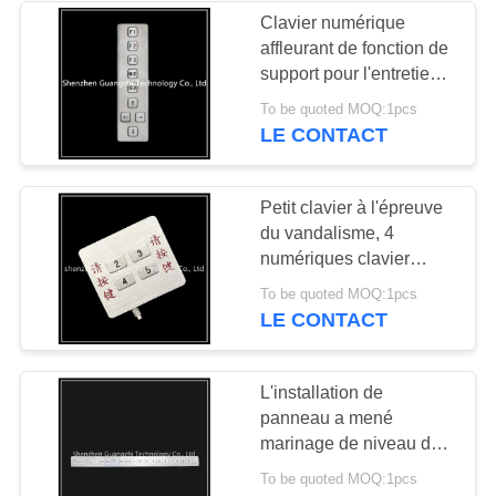
Clavier numérique
affleurant de fonction de
26
support pour l'entretien
dispositif de
facile de contrôle
To be quoted MOQ:1pcs
d'accès à l'épreuve du
LE CONTACT
pointage Trackball
vandalisme
Petit clavier à l'épreuve
du vandalisme, 4
numériques clavier
principal avec
9
To be quoted MOQ:1pcs
l'Usb/interface Ps2
LE CONTACT
clavier étanche
L'installation de
panneau a mené
marinage de niveau de
protection de
To be quoted MOQ:1pcs
Multifuctional Ip67 de