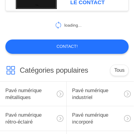
LE CONTACT
clavier numérique l'anti
30
clavier d'acier
loading...
inoxydable
CONTACT!
Catégories populaires
Tous
19
Le Pin codent le
Pavé numérique
Pavé numérique
clavier numérique
métalliques
industriel
Pavé numérique
Pavé numérique
rétro-éclairé
incorporé