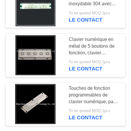
SITE
inoxydable 304 avec
preuve corrosive légère
To be quoted MOQ:1pcs
de perçage d'affichage à
LE CONTACT
25
PRIVACY
cristaux liquides l'anti
Clavier industriel
POLICY
Clavier numérique en
avec Trackball
métal de 5 boutons de
fonction, clavier
lumineux de câble mené
To be quoted MOQ:1pcs
d'acier inoxydable
LE CONTACT
20
Touches de fonction
Clavier industriel
programmables de
clavier numérique, pavé
avec pavé tactile
numérique en métal de
To be quoted MOQ:1pcs
connexion d'Usb Ps2
LE CONTACT