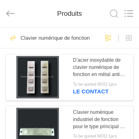
guangzhi
technology
co.,
Produits
ltd..
All
Rights
Reserved.
Developed
MAISON
91
by
ECER
Clavier numérique de fonction
Pavé numérique
PRODUITS
métalliques
D'acier inoxydable de
clavier numérique de
AU
fonction en métal anti
SUJET
connexion Usb ou Ps2
To be quoted MOQ:1pcs
destructive
DE
LE CONTACT
34
NOUS
Pavé numérique
Clavier numérique
industriel de fonction
VISITE
industriel
pour le type principal de
D'USINE
la circulaire 4 de
To be quoted MOQ:1pcs