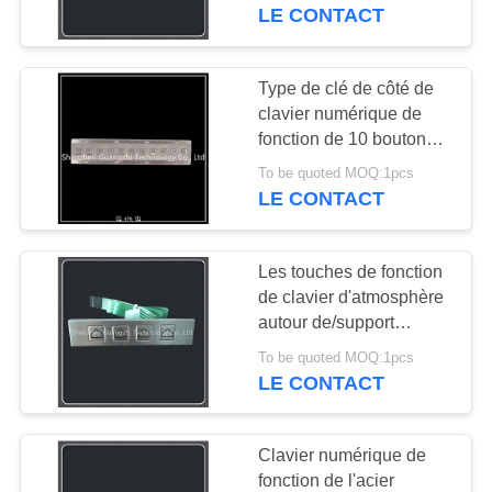
terminal de service
LE CONTACT
d'individu
CONTRÔLE
DE
Type de clé de côté de
33
QUALITÉ
clavier numérique de
Pavé numérique
fonction de 10 boutons
acier inoxydable pour
rétro-éclairé
To be quoted MOQ:1pcs
CONTACTEZ-
l'équipement industriel
LE CONTACT
NOUS
Les touches de fonction
DEMANDEZ
de clavier d'atmosphère
UNE
autour de/support
15
d'avant ont adapté la
CITATION
To be quoted MOQ:1pcs
Pavé numérique
disposition aux besoins
LE CONTACT
du client
incorporé
PLAN
Clavier numérique de
DU
fonction de l'acier