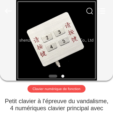
guangzhi
technology
co.,
ltd..
All
Rights
Reserved.
Developed
MAISON
by
ECER
PRODUITS
AU
SUJET
DE
NOUS
Clavier numérique de fonction
VISITE
Petit clavier à l'épreuve du vandalisme,
D'USINE
4 numériques clavier principal avec