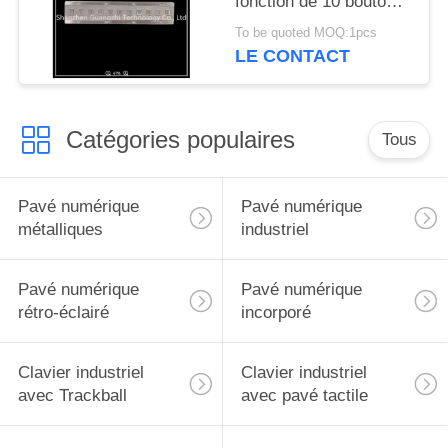
fonction de 10 boutons
acier inoxydable pour
To be quoted MOQ:1pcs
l'équipement industriel
LE CONTACT
Catégories populaires
Tous
Pavé numérique
Pavé numérique
métalliques
industriel
Pavé numérique
Pavé numérique
rétro-éclairé
incorporé
Clavier industriel
Clavier industriel
avec Trackball
avec pavé tactile