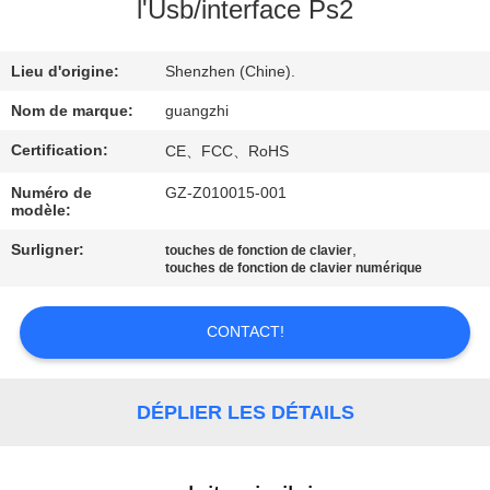
l'Usb/interface Ps2
CONTRÔLE
Lieu d'origine:
Shenzhen (Chine).
DE
QUALITÉ
Nom de marque:
guangzhi
Certification:
CE、FCC、RoHS
CONTACTEZ-
Numéro de
GZ-Z010015-001
modèle:
NOUS
Surligner:
,
touches de fonction de clavier
touches de fonction de clavier numérique
DEMANDEZ
UNE
CONTACT!
CITATION
DÉPLIER LES DÉTAILS
PLAN
DU