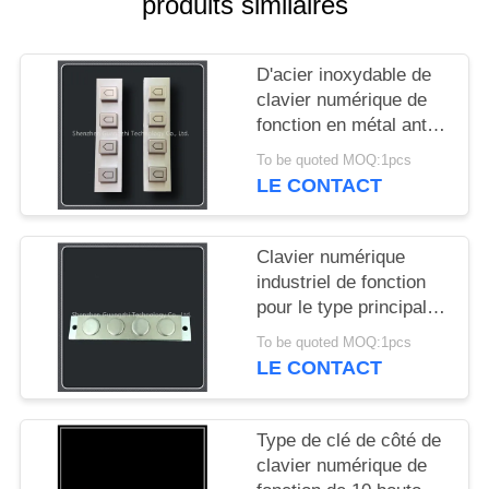
produits similaires
SITE
D'acier inoxydable de
PRIVACY
clavier numérique de
POLICY
fonction en métal anti
connexion Usb ou Ps2
To be quoted MOQ:1pcs
destructive
LE CONTACT
Clavier numérique
industriel de fonction
pour le type principal
de la circulaire 4 de
To be quoted MOQ:1pcs
terminal de service
LE CONTACT
d'individu
Type de clé de côté de
clavier numérique de