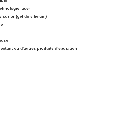
ible
echnologie laser
sur-or (gel de silicium)
ve
leuse
fectant ou d'autres produits d'épuration