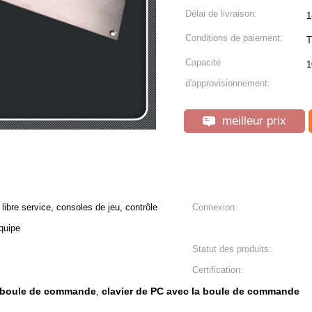
Délai de livraison:
1
Conditions de paiement:
T
Capacité
1
d'approvisionnement:
meilleur prix
ibre service, consoles de jeu, contrôle
Connexion:
quipe
Statut des produits:
Certification:
la boule de commande
clavier de PC avec la boule de commande
,