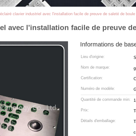
-éclairé clavier industriel avec l'installation facile de preuve de saleté de bo
riel avec l'installation facile de preuv
Informations de bas
Lieu d'origine:
S
Nom de marque:
g
Certification:
Numéro de modèle:
G
Quantité de commande min:
1
Prix:
T
Détails d'emballage:
T
c