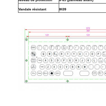
Niveau de protection
IP65 (panneau avant)
Vandale résistant
IK09