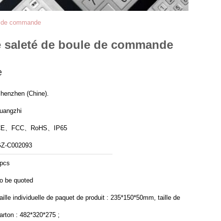
ule de commande
e de saleté de boule de commande
e
henzhen (Chine).
uangzhi
CE、FCC、RoHS、IP65
Z-C002093
pcs
o be quoted
aille individuelle de paquet de produit : 235*150*50mm, taille de
arton : 482*320*275 ;