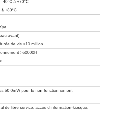
 - 40°C à +70°C
C à +80°C
Kpa.
neau avant)
durée de vie >10 million
tionnement >50000H
>
us 50.0mW pour le non-fonctionnement
al de libre service, accès d'information-kiosque,