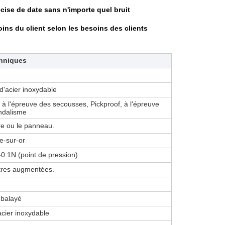
écise de date sans n'importe quel bruit
oins du client selon les besoins des clients
hniques
d'acier inoxydable
à l'épreuve des secousses, Pickproof, à l'épreuve
ndalisme
re ou le panneau.
e-sur-or
-0.1N (point de pression)
ettres augmentées.
 balayé
acier inoxydable