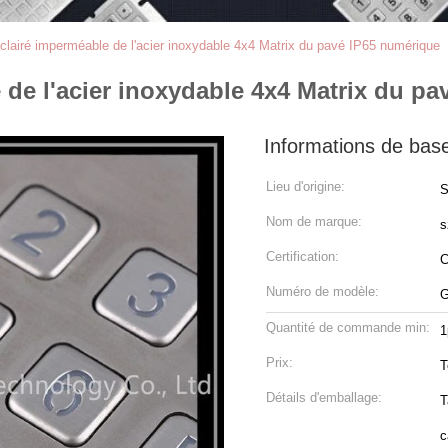
-éclairé imperméable de l'acier inoxydable 4x4 Matrix du pavé IP65 numérique
e de l'acier inoxydable 4x4 Matrix du p
Informations de bas
Lieu d'origine:
Nom de marque:
s
Certification:
Numéro de modèle:
G
Quantité de commande min:
1
Prix:
T
Détails d'emballage:
T
c