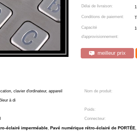
Délai de livraison:
1
Conditions de paiement:
T
Capacité
1
d'approvisionnement:
meilleur prix
ion, clavier d'ordinateur, appareil
Nom de produit:
leur à di
Poids:
H
Connecteur:
ro-éclairé imperméable
Pavé numérique rétro-éclairé de PORTÉE
,