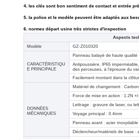
4. les clés sont bon sentiment de contact et entrée pr
5. la police et le modèle peuvent être adaptés aux bes
6. normes départ usine très strictes d'inspection
Aspects tec
Modèle
GZ-Z010320
Panneau balayé de haute qualité 
CARACTÉRISTIQU
Antipoussière, IP65 imperméable, 
E PRINCIPALE
des perceuses, à l'épreuve du va
Facilement montant dans la clôtu
Matériel de changement : Carbon
Force de mise en action : 1.2N +/
Lettrage : gravure de laser, ou l
DONNÉES
MÉCANIQUES
Voyage principal : 0.4mm
Panneau avant : acier inoxydable
Déclencheur/matériels de base : 