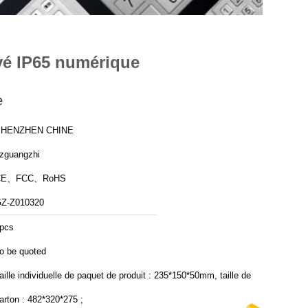
avé IP65 numérique
e
SHENZHEN CHINE
zguangzhi
CE、FCC、RoHS
Z-Z010320
pcs
o be quoted
aille individuelle de paquet de produit : 235*150*50mm, taille de
arton : 482*320*275 ;