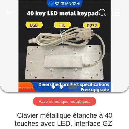
technology
co.,
ltd..
All
Rights
Reserved.
Developed
by
MAISON
ECER
PRODUITS
AU
SUJET
DE
NOUS
Pavé numérique métalliques
VISITE
Clavier métallique étanche à 40
D'USINE
touches avec LED, interface GZ-