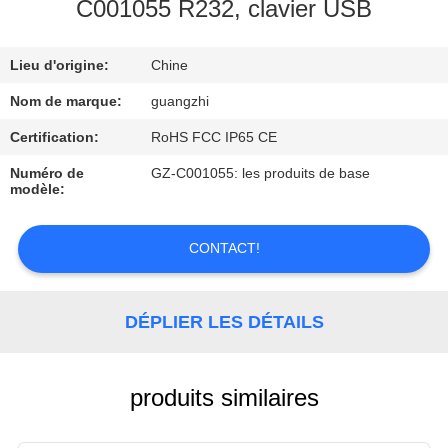
C001055 R232, clavier USB
CONTRÔLE
Lieu d'origine:
Chine
DE
QUALITÉ
Nom de marque:
guangzhi
Certification:
RoHS FCC IP65 CE
CONTACTEZ-
Numéro de
GZ-C001055: les produits de base
modèle:
NOUS
CONTACT!
DEMANDEZ
UNE
DÉPLIER LES DÉTAILS
CITATION
PLAN
produits similaires
DU