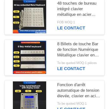
SITE
48 touches de bureau
intégré clavier
métallique en acier
PRIVACY
inoxydable interface
FOB MOQ:1
POLICY
USB GZ-B035013
LE CONTACT
8 Billets de touche Bar
de fonction Numérique
Métallique clavier en
acier inoxydable 304
To be quoted MOQ:1 pièces
Side Key Pinpad
LE CONTACT
Fonction d'arrêt
automatique de tension
élevée, clavier en acier
inoxydable avec écran,
To be quoted MOQ:1
GZ-Z001075,pad de