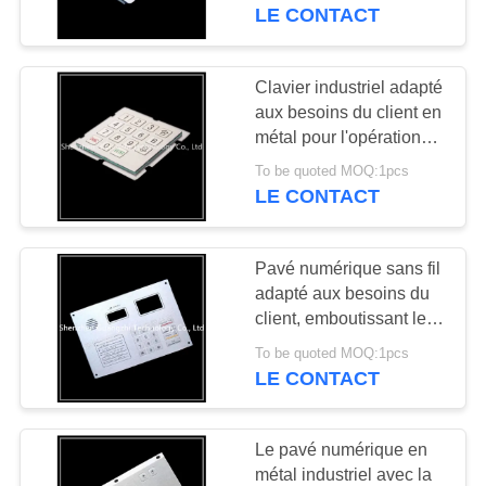
LE CONTACT
CONTRÔLE
DE
Clavier industriel adapté
QUALITÉ
aux besoins du client en
métal pour l'opération
d'équipement d'appareil
To be quoted MOQ:1pcs
CONTACTEZ-
de teinture
LE CONTACT
NOUS
Pavé numérique sans fil
DEMANDEZ
adapté aux besoins du
UNE
client, emboutissant le
clavier industriel fixe en
CITATION
To be quoted MOQ:1pcs
métal
LE CONTACT
PLAN
Le pavé numérique en
DU
métal industriel avec la