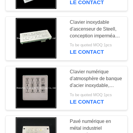
LE CONTACT
kiosque
Clavier inoxydable
d'ascenseur de Steell,
conception imperméable
de silicagel de clavier
To be quoted MOQ:1pcs
numérique de machine
LE CONTACT
de banque
Clavier numérique
d'atmosphère de banque
d'acier inoxydable,
clavier antipoussière de
To be quoted MOQ:1pcs
distributeur automatique
LE CONTACT
de billets
Pavé numérique en
métal industriel