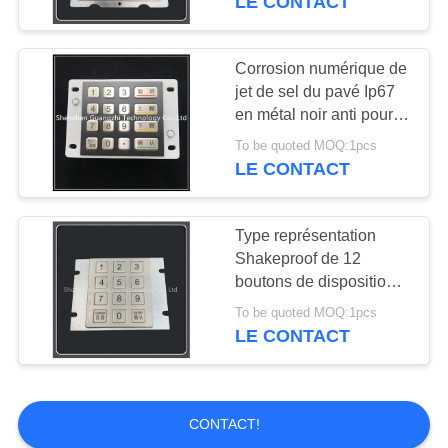
LE CONTACT
Corrosion numérique de
jet de sel du pavé Ip67
en métal noir anti pour
l'usage extérieur
To be quoted MOQ:1pcs
LE CONTACT
Type représentation
Shakeproof de 12
boutons de disposition
du pavé numérique 3x4
To be quoted MOQ:1pcs
en métal excellente
LE CONTACT
CONTACT!