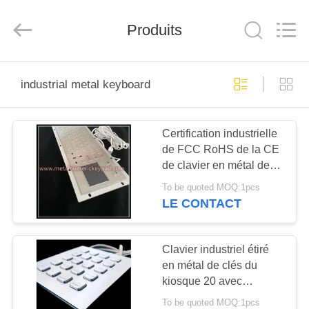
technology
co.,
ltd..
Produits
All
Rights
Reserved.
Developed
by
MAISON
ECER
industrial metal keyboard
PRODUITS
Certification industrielle
de FCC RoHS de la CE
AU
de clavier en métal de
SUJET
l'acier inoxydable 304
To be quoted MOQ:1pcs
DE
LE CONTACT
NOUS
Clavier industriel étiré
en métal de clés du
VISITE
kiosque 20 avec
D'USINE
l'interface d'USB
To be quoted MOQ:1pcs