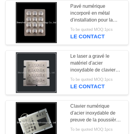
Pavé numérique
incorporé en métal
d'installation pour la
porte de sécurité de
To be quoted MOQ:1pcs
banque
LE CONTACT
Le laser a gravé le
matériel d'acier
inoxydable de clavier
numérique de 4x4 Matrix
To be quoted MOQ:1pcs
pour l'équipement
LE CONTACT
industriel
Clavier numérique
d'acier inoxydable de
preuve de la poussière
avec l'écran tactile,
To be quoted MOQ:1pcs
clavier en métal de