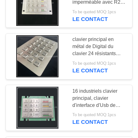
imperméable avec R232
l'alimentation d'énergie
To be quoted MOQ:1pcs
de l'interface Ps2
LE CONTACT
clavier principal en
métal de Digital du
clavier 24 résistants
rétro-éclairés de vandale
To be quoted MOQ:1pcs
de la matrice 4x6
LE CONTACT
16 industriels clavier
principal, clavier
d'interface d'Usb de
l'acier inoxydable 4*4
To be quoted MOQ:1pcs
LE CONTACT