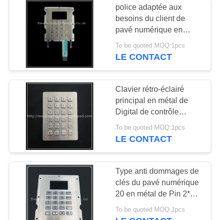
police adaptée aux
besoins du client de
pavé numérique en
métal de 4 * de 5 Matrix
To be quoted MOQ:1pcs
pour le distributeur de
LE CONTACT
carburant
Clavier rétro-éclairé
principal en métal de
Digital de contrôle
d'accès de clavier
To be quoted MOQ:1pcs
numérique d'ODM 24
LE CONTACT
Type anti dommages de
clés du pavé numérique
20 en métal de Pin 2*5
de coup étanches
To be quoted MOQ:1pcs