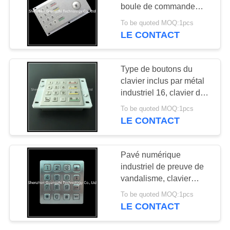
SITE
boule de commande
souillent résistant
To be quoted MOQ:1pcs
LE CONTACT
PRIVACY
POLICY
Type de boutons du
clavier inclus par métal
industriel 16, clavier de
police à la carte
To be quoted MOQ:1pcs
LE CONTACT
Pavé numérique
industriel de preuve de
vandalisme, clavier
d'acier inoxydable
To be quoted MOQ:1pcs
LE CONTACT