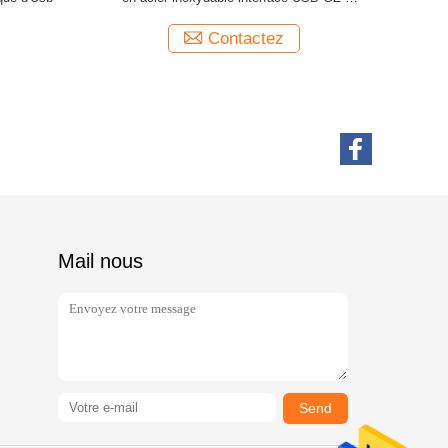
distribute
Contactez
Mail nous
Send