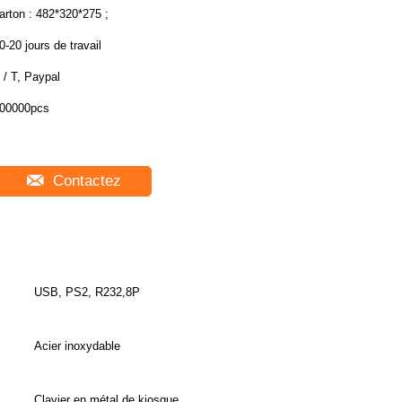
arton : 482*320*275 ;
0-20 jours de travail
 / T, Paypal
00000pcs
Contactez
USB, PS2, R232,8P
Acier inoxydable
Clavier en métal de kiosque