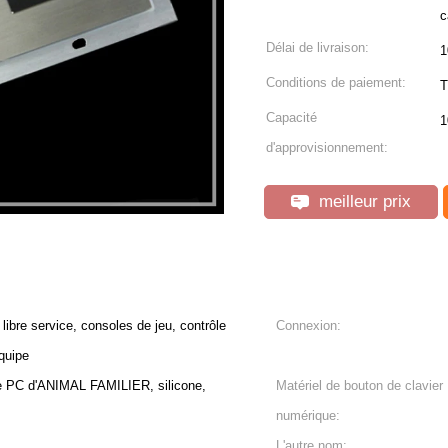
c
Délai de livraison:
1
Conditions de paiement:
T
Capacité
1
d'approvisionnement:
meilleur prix
ibre service, consoles de jeu, contrôle
Connexion:
quipe
PC d'ANIMAL FAMILIER, silicone,
Matériel de bouton de clavier
numérique:
L'autre nom: