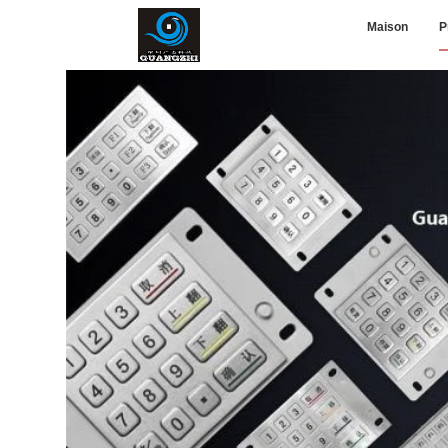
Maison
P