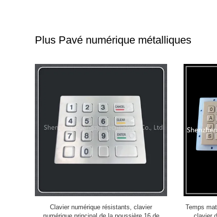
Plus Pavé numérique métalliques
r métallique
8 Billets de touche Bar de fonction Numérique
PINPAD 40
USB GZ-
Métallique clavier en acier inoxydable 304 Side
étanche à