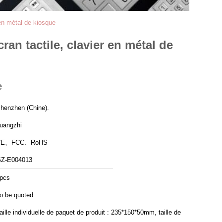
 en métal de kiosque
an tactile, clavier en métal de
e
henzhen (Chine).
uangzhi
CE、FCC、RoHS
Z-E004013
pcs
o be quoted
aille individuelle de paquet de produit : 235*150*50mm, taille de