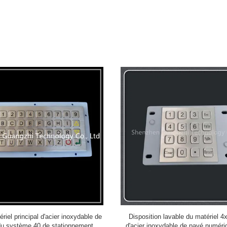
 touches LED clavier métallique
Fonction d'arrêt automatique de 
 l'eau GZ-C001055 R232 interface
élevée, clavier en acier inoxydable 