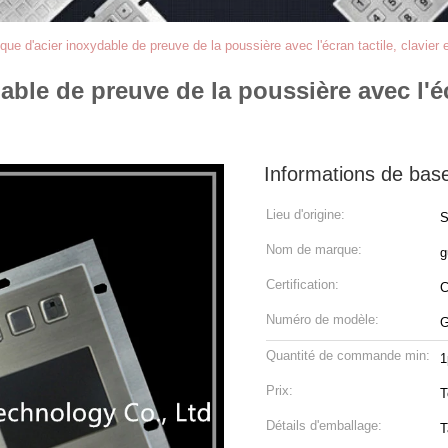
que d'acier inoxydable de preuve de la poussière avec l'écran tactile, clavier
ble de preuve de la poussière avec l'écr
Informations de bas
Lieu d'origine:
S
Nom de marque:
g
Certification:
Numéro de modèle:
G
Quantité de commande min:
1
Prix:
T
Détails d'emballage:
T