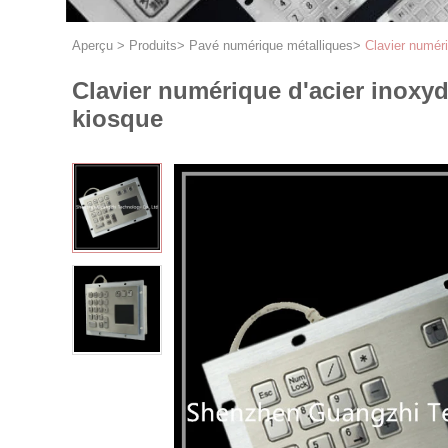
Aperçu
>
Produits
>
Pavé numérique métalliques
>
Clavier numéri
Clavier numérique d'acier inoxyda
kiosque