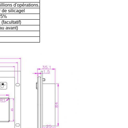
llions d'opérations.
de silicagel
- 5%
facultatif)
au avant)