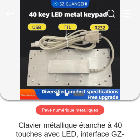
technology
co.,
ltd..
All
Rights
Reserved.
Developed
by
MAISON
ECER
PRODUITS
AU
SUJET
DE
NOUS
Pavé numérique métalliques
VISITE
Clavier métallique étanche à 40
D'USINE
touches avec LED, interface GZ-