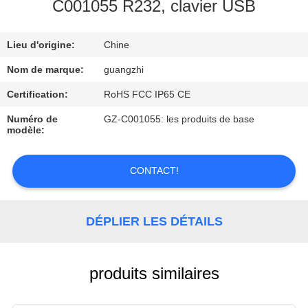
C001055 R232, clavier USB
CONTRÔLE
Lieu d'origine:
Chine
DE
QUALITÉ
Nom de marque:
guangzhi
Certification:
RoHS FCC IP65 CE
CONTACTEZ-
Numéro de
GZ-C001055: les produits de base
modèle:
NOUS
CONTACT!
DEMANDEZ
UNE
DÉPLIER LES DÉTAILS
CITATION
PLAN
produits similaires
DU