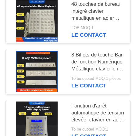
SITE
48 touches de bureau
intégré clavier
métallique en acier
PRIVACY
inoxydable interface
FOB MOQ:1
POLICY
USB GZ-B035013
LE CONTACT
8 Billets de touche Bar
de fonction Numérique
Métallique clavier en
acier inoxydable 304
To be quoted MOQ:1 pièces
Side Key Pinpad
LE CONTACT
Fonction d'arrêt
automatique de tension
élevée, clavier en acier
inoxydable avec écran,
To be quoted MOQ:1
GZ-Z001075,pad de