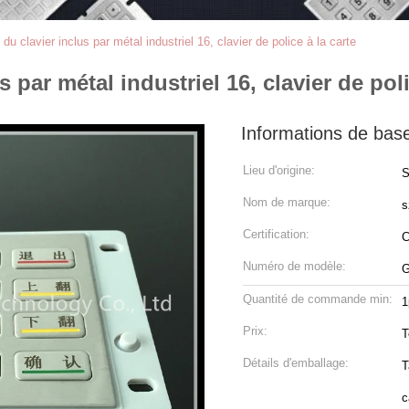
u clavier inclus par métal industriel 16, clavier de police à la carte
par métal industriel 16, clavier de poli
Informations de bas
Lieu d'origine:
S
Nom de marque:
s
Certification:
Numéro de modèle:
G
Quantité de commande min:
1
Prix:
T
Détails d'emballage:
T
c