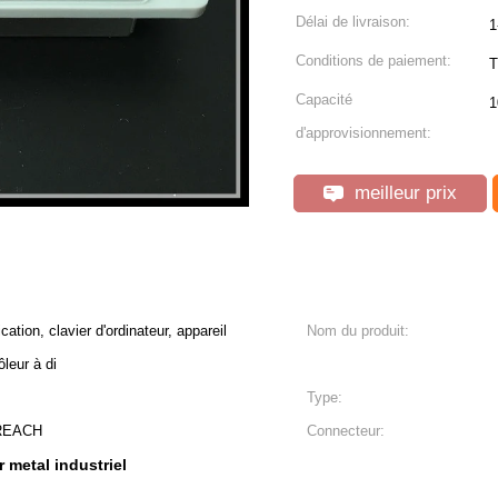
Délai de livraison:
1
Conditions de paiement:
T
Capacité
1
d'approvisionnement:
meilleur prix
ion, clavier d'ordinateur, appareil
Nom du produit:
leur à di
Type:
 REACH
Connecteur:
r metal industriel