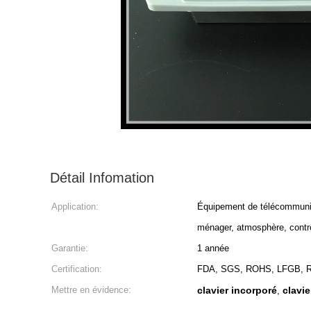
Détail Infomation
Application:
Équipement de télécommunicat
ménager, atmosphère, contrô
Garantie:
1 année
Certification:
FDA, SGS, ROHS, LFGB,
Mettre en évidence:
clavier incorporé
clavie
,