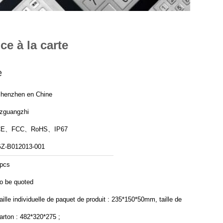
ce à la carte
e
henzhen en Chine
zguangzhi
CE、FCC、RoHS、IP67
Z-B012013-001
pcs
o be quoted
aille individuelle de paquet de produit : 235*150*50mm, taille de
arton : 482*320*275 ;