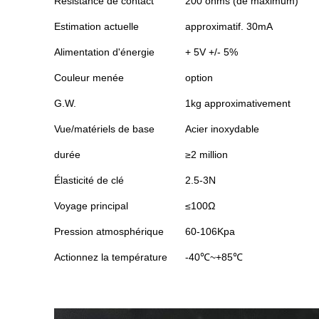
Résistance de contact
200 ohms (de maximum)
Estimation actuelle
approximatif. 30mA
Alimentation d'énergie
+ 5V +/- 5%
Couleur menée
option
G.W.
1kg approximativement
Vue/matériels de base
Acier inoxydable
durée
≥2 million
Élasticité de clé
2.5-3N
Voyage principal
≤100Ω
Pression atmosphérique
60-106Kpa
Actionnez la température
-40℃~+85℃