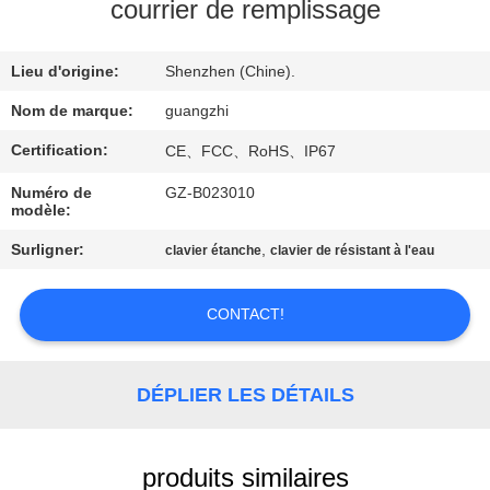
courrier de remplissage
CONTRÔLE
Lieu d'origine:
Shenzhen (Chine).
DE
QUALITÉ
Nom de marque:
guangzhi
Certification:
CE、FCC、RoHS、IP67
CONTACTEZ-
Numéro de
GZ-B023010
modèle:
NOUS
Surligner:
,
clavier étanche
clavier de résistant à l'eau
DEMANDEZ
CONTACT!
UNE
CITATION
DÉPLIER LES DÉTAILS
PLAN
DU
produits similaires