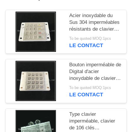
SITE
Acier inoxydable du
PRIVACY
Sus 304 imperméables
résistants de clavier
POLICY
numérique de temps
To be quoted MOQ:1pcs
avec les boutons en
LE CONTACT
caoutchouc
Bouton imperméable de
Digital d'acier
inoxydable de clavier
numérique d'interface
To be quoted MOQ:1pcs
d'Usb avec le contre-
LE CONTACT
jour
Type clavier
imperméable, clavier
de 106 clés