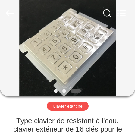
guangzhi
technology
co.,
ltd..
All
Rights
Reserved.
Developed
MAISON
by
ECER
PRODUITS
AU
SUJET
DE
NOUS
Clavier étanche
VISITE
Type clavier de résistant à l'eau,
D'USINE
clavier extérieur de 16 clés pour le