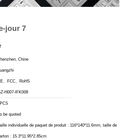
e-jour 7
e
henzhen, Chine
uangzhi
CE、FCC、RoHS
Z-H007-IFK008
1PCS
o be quoted
aille individuelle de paquet de produit : 116*140*11.6mm, taille de
arton : 15.3*11.95*2.85cm