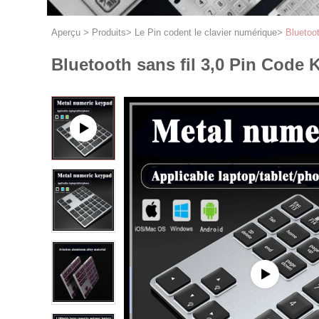
Aperçu
>
Produits
>
Le Pin codent le clavier numérique
>
Bluetoo
Bluetooth sans fil 3,0 Pin Code