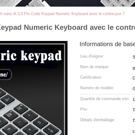
th sans fil 3,0 Pin Code Keypad Numeric Keyboard avec le contre-jour 7
 Keypad Numeric Keyboard avec le contr
Informations de bas
Lieu d'origine:
S
Nom de marque:
g
Certification:
Numéro de modèle:
G
Quantité de commande min:
Prix:
T
Détails d'emballage:
T
c