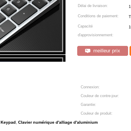
Délai de livraison:
1
Conditions de paiement:
T
Capacité
1
d'approvisionnement:
meilleur prix
Connexion:
Couleur de contre-jour:
Garantie:
Couleur de produit:
e Keypad
Clavier numérique d'alliage d'aluminium
,