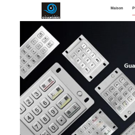
Maison
P