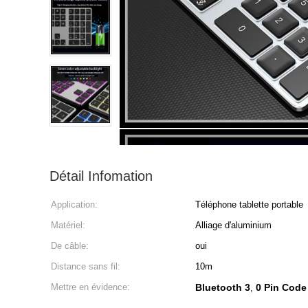
Détail Infomation
Application:
Téléphone tablette portable
Matériel:
Alliage d'aluminium
De câble:
oui
Distance sans fil:
10m
Mettre en évidence:
Bluetooth 3
0 Pin Cod
,