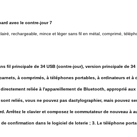
ard avec le contre-jour 7
airé, rechargeable, mince et léger sans fil en métal, comprimé, téléph
ns fil principale de 34 USB (contre-jour), version principale de 34
s carnets, à comprimés, à téléphones portables, à ordinateurs et à 
 directement reliée à l'appareillement de Bluetooth, approprié aux
D sont reliés, vous ne pouvez pas dactylographier, mais pouvez s
bord. Arrêtez le clavier et composez le commutateur de nouveau à au
lé de confirmation dans le logiciel de loterie ; 3. Le téléphone po