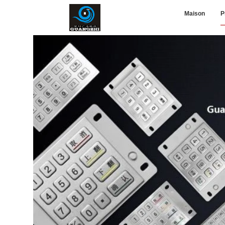
Maison
P