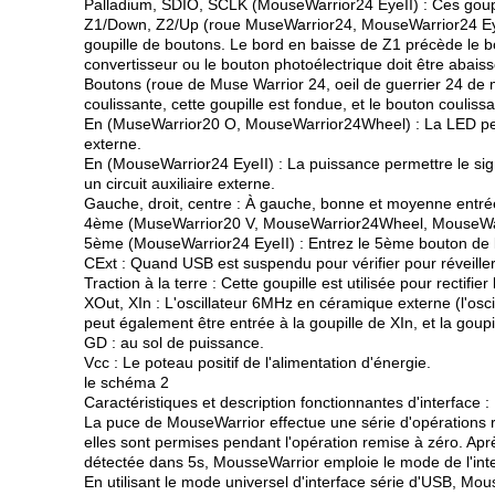
Palladium, SDIO, SCLK (MouseWarrior24 EyeII) : Ces goupi
Z1/Down, Z2/Up (roue MuseWarrior24, MouseWarrior24 EyeII)
goupille de boutons. Le bord en baisse de Z1 précède le bord
convertisseur ou le bouton photoélectrique doit être abaissé
Boutons (roue de Muse Warrior 24, oeil de guerrier 24 de mou
coulissante, cette goupille est fondue, et le bouton couliss
En (MuseWarrior20 O, MouseWarrior24Wheel) : La LED permet
externe.
En (MouseWarrior24 EyeII) : La puissance permettre le sign
un circuit auxiliaire externe.
Gauche, droit, centre : À gauche, bonne et moyenne entrée de
4ème (MuseWarrior20 V, MouseWarrior24Wheel, MouseWarrior24
5ème (MouseWarrior24 EyeII) : Entrez le 5ème bouton de la so
CExt : Quand USB est suspendu pour vérifier pour réveiller l
Traction à la terre : Cette goupille est utilisée pour rectifie
XOut, XIn : L'oscillateur 6MHz en céramique externe (l'osci
peut également être entrée à la goupille de XIn, et la goupil
GD : au sol de puissance.
Vcc : Le poteau positif de l'alimentation d'énergie.
le schéma 2
Caractéristiques et description fonctionnantes d'interface :
La puce de MouseWarrior effectue une série d'opérations re
elles sont permises pendant l'opération remise à zéro. Après
détectée dans 5s, MousseWarrior emploie le mode de l'inte
En utilisant le mode universel d'interface série d'USB, 