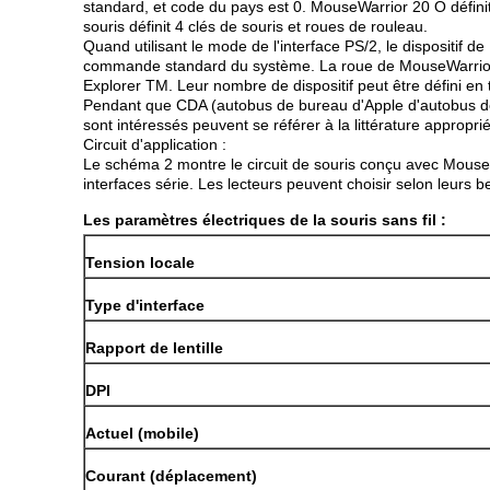
standard, et code du pays est 0. MouseWarrior 20 O définit 3 
souris définit 4 clés de souris et roues de rouleau.
Quand utilisant le mode de l'interface PS/2, le dispositif 
commande standard du système. La roue de MouseWarrior 24 
Explorer TM. Leur nombre de dispositif peut être défini en 
Pendant que CDA (autobus de bureau d'Apple d'autobus de bu
sont intéressés peuvent se référer à la littérature appropri
Circuit d'application :
Le schéma 2 montre le circuit de souris conçu avec MouseWar
interfaces série. Les lecteurs peuvent choisir selon leurs be
Les paramètres électriques de la souris sans fil :
Tension locale
Type d'interface
Rapport de lentille
DPI
Actuel (mobile)
Courant (déplacement)