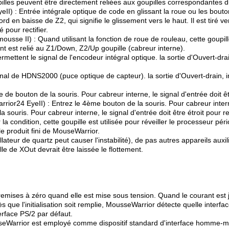
lles peuvent être directement reliées aux goupilles correspondantes 
 : Entrée intégrale optique de code en glissant la roue ou les boutons
 en baisse de Z2, qui signifie le glissement vers le haut. Il est tiré ve
 pour rectifier.
sse II) : Quand utilisant la fonction de roue de rouleau, cette goupille
ant est relié au Z1/Down, Z2/Up goupille (cabreur interne).
tent le signal de l'encodeur intégral optique. la sortie d'Ouvert-dra
al de HDNS2000 (puce optique de capteur). la sortie d'Ouvert-drain, in
 bouton de la souris. Pour cabreur interne, le signal d'entrée doit être
 EyeII) : Entrez le 4ème bouton de la souris. Pour cabreur interne, le
uris. Pour cabreur interne, le signal d'entrée doit être étroit pour rec
a condition, cette goupille est utilisée pour réveiller le processeur pé
r le produit fini de MouseWarrior.
llateur de quartz peut causer l'instabilité), de pas autres appareils aux
le de XOut devrait être laissée le flottement.
mises à zéro quand elle est mise sous tension. Quand le courant est jus
 que l'initialisation soit remplie, MousseWarrior détecte quelle interface
rface PS/2 par défaut.
MouseWarrior est employé comme dispositif standard d'interface homme