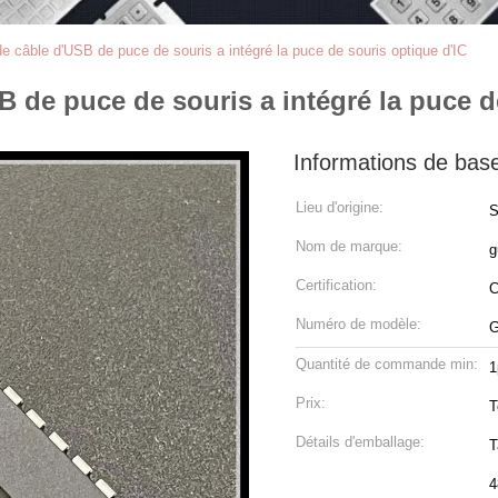
 de câble d'USB de puce de souris a intégré la puce de souris optique d'IC
SB de puce de souris a intégré la puce d
Informations de bas
Lieu d'origine:
S
Nom de marque:
g
Certification:
Numéro de modèle:
G
Quantité de commande min:
1
Prix:
T
Détails d'emballage:
T
4