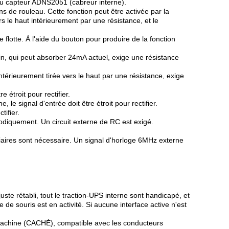
du capteur ADNS2051 (cabreur interne).
 de rouleau. Cette fonction peut être activée par la
rs le haut intérieurement par une résistance, et le
 flotte. À l'aide du bouton pour produire de la fonction
in, qui peut absorber 24mA actuel, exige une résistance
térieurement tirée vers le haut par une résistance, exige
 étroit pour rectifier.
 signal d'entrée doit être étroit pour rectifier.
tifier.
riodiquement. Un circuit externe de RC est exigé.
iliaires sont nécessaire. Un signal d'horloge 6MHz externe
te rétabli, tout le traction-UPS interne sont handicapé, et
 de souris est en activité. Si aucune interface active n'est
-machine (CACHÉ), compatible avec les conducteurs