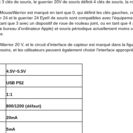
clés de souris, le guerrier 20V de souris définit 4 clés de souris, la ro
de MouseWarrior est marqué en tant que 0, qui définit les clés gauches, 
et le guerrier 24 EyeII de souris sont compatibles avec l'équipement
tant que 3 avec un dispositif de roue de rouleau joint, ou en tant que 4
reau d'ordinateur Apple) et souris périodique actuellement moins sont
ée.
rior 20 V, et le circuit d'interface de capteur est marqué dans la figur
soins, et les utilisateurs peuvent également choisir l'interface appropri
4.5V~5.5V
USB PS2
1:1
800/1200 (défaut)
20mA
5mA