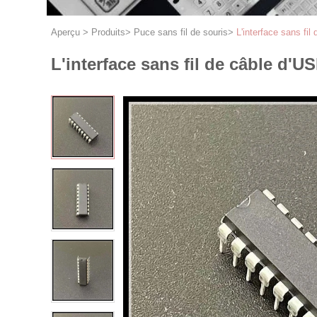
Aperçu
>
Produits
>
Puce sans fil de souris
>
L'interface sans fil
L'interface sans fil de câble d'U