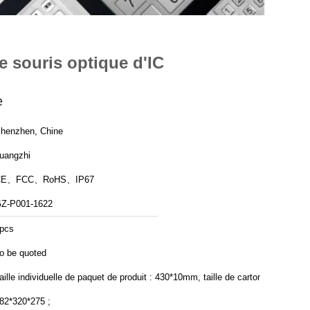
e souris optique d'IC
e
henzhen, Chine
uangzhi
CE、FCC、RoHS、IP67
Z-P001-1622
pcs
o be quoted
aille individuelle de paquet de produit : 430*10mm, taille de carton :
82*320*275 ;