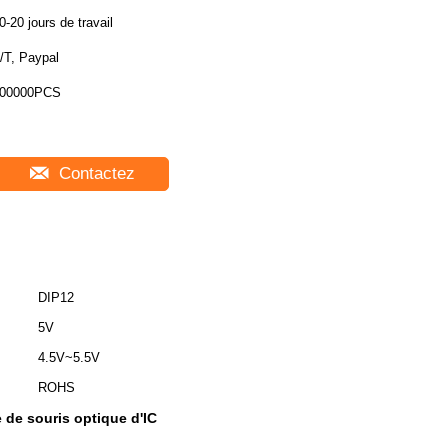
0-20 jours de travail
/T, Paypal
00000PCS
Contactez
DIP12
5V
4.5V~5.5V
ROHS
 de souris optique d'IC