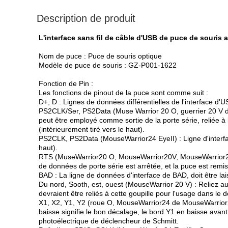
Description de produit
L'interface sans fil de câble d'USB de puce de souris a
Nom de puce : Puce de souris optique
Modèle de puce de souris : GZ-P001-1622
Fonction de Pin :
Les fonctions de pinout de la puce sont comme suit :
D+, D : Lignes de données différentielles de l'interface d'U
PS2CLK/Ser, PS2Data (Muse Warrior 20 O, guerrier 20 V de 
peut être employé comme sortie de la porte série, reliée à 
(intérieurement tiré vers le haut).
PS2CLK, PS2Data (MouseWarrior24 EyeII) : Ligne d'interface d
haut).
RTS (MuseWarrior20 O, MouseWarrior20V, MouseWarrior24Whee
de données de porte série est arrêtée, et la puce est remis
BAD : La ligne de données d'interface de BAD, doit être lais
Du nord, Sooth, est, ouest (MouseWarrior 20 V) : Reliez au
devraient être reliés à cette goupille pour l'usage dans le 
X1, X2, Y1, Y2 (roue O, MouseWarrior24 de MouseWarrior20)
baisse signifie le bon décalage, le bord Y1 en baisse avant
photoélectrique de déclencheur de Schmitt.