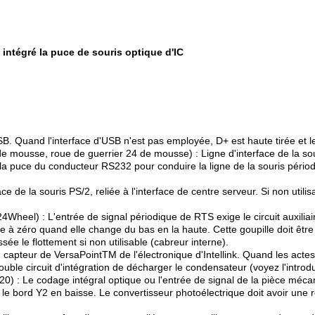
 intégré la puce de souris optique d'IC
SB. Quand l'interface d'USB n'est pas employée, D+ est haute tirée et le
mousse, roue de guerrier 24 de mousse) : Ligne d'interface de la sour
la puce du conducteur RS232 pour conduire la ligne de la souris périodi
e la souris PS/2, reliée à l'interface de centre serveur. Si non utilisa
l) : L'entrée de signal périodique de RTS exige le circuit auxiliaire 
e à zéro quand elle change du bas en la haute. Cette goupille doit être
sée le flottement si non utilisable (cabreur interne).
 capteur de VersaPointTM de l'électronique d'Intellink. Quand les acte
double circuit d'intégration de décharger le condensateur (voyez l'intro
 : Le codage intégral optique ou l'entrée de signal de la pièce mécan
 le bord Y2 en baisse. Le convertisseur photoélectrique doit avoir une r