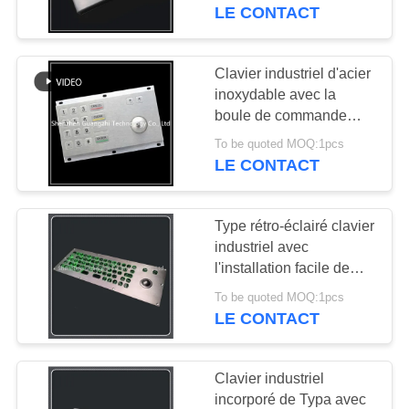
d'individu
LE CONTACT
CONTRÔLE
DE
Clavier industriel d'acier
QUALITÉ
inoxydable avec la
boule de commande
pour
To be quoted MOQ:1pcs
CONTACTEZ-
l'atmosphère/kiosque
LE CONTACT
NOUS
Type rétro-éclairé clavier
DEMANDEZ
industriel avec
UNE
l'installation facile de
preuve de saleté de
CITATION
To be quoted MOQ:1pcs
boule de commande
LE CONTACT
PLAN
Clavier industriel
DU
incorporé de Typa avec