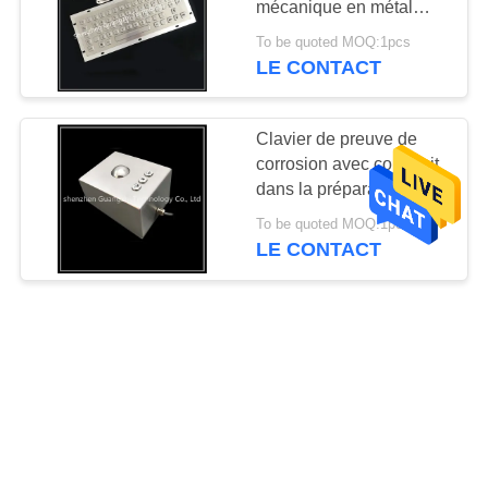
mécanique en métal
avec des touches de
To be quoted MOQ:1pcs
fonction F-N
LE CONTACT
Clavier de preuve de
corrosion avec construit
dans la préparation de
surface de précision de
To be quoted MOQ:1pcs
boule de commande
LE CONTACT
Clavier industriel en
métal IK07 avec l'acier
inoxydable du Touchpad
304
To be quoted MOQ:1pcs
LE CONTACT