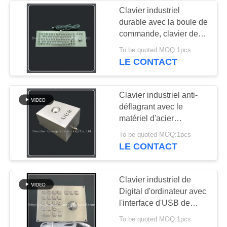
Clavier industriel
durable avec la boule de
commande, clavier de
bâti de panneau pour le
To be quoted MOQ:1pcs
kiosque
LE CONTACT
Clavier industriel anti-
déflagrant avec le
matériel d'acier
inoxydable de boule de
To be quoted MOQ:1pcs
commande
LE CONTACT
Clavier industriel de
Digital d'ordinateur avec
l'interface d'USB de
boule de commande
To be quoted MOQ:1pcs