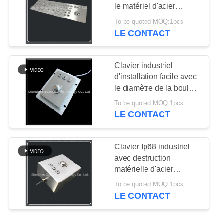
SITE
le matériel d'acier
inoxydable de la boule
To be quoted MOQ:1pcs
de commande 304
LE CONTACT
PRIVACY
POLICY
Clavier industriel
d'installation facile avec
le diamètre de la boule
de commande 25mm
To be quoted MOQ:1pcs
antipoussière
LE CONTACT
Clavier Ip68 industriel
avec destruction
matérielle d'acier
inoxydable de boule de
To be quoted MOQ:1pcs
commande l'anti
LE CONTACT