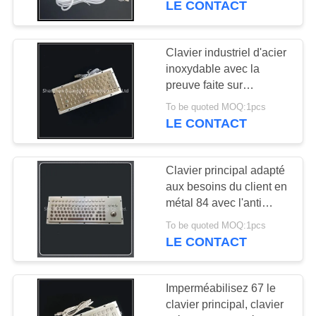
LE CONTACT
Clavier industriel d'acier
inoxydable avec la
preuve faite sur
commande de rouille de
To be quoted MOQ:1pcs
disposition de boule de
LE CONTACT
commande
Clavier principal adapté
aux besoins du client en
métal 84 avec l'anti
souris intégrée de boule
To be quoted MOQ:1pcs
de commande d'émeute
LE CONTACT
Imperméabilisez 67 le
clavier principal, clavier