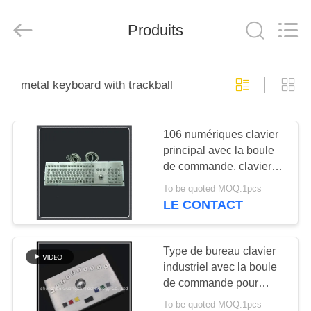
technology
co.,
ltd..
Produits
All
Rights
Reserved.
Developed
by
MAISON
ECER
metal keyboard with trackball
PRODUITS
106 numériques clavier
principal avec la boule
AU
de commande, clavier
SUJET
en métal avec la boule
To be quoted MOQ:1pcs
de commande
DE
LE CONTACT
NOUS
Type de bureau clavier
industriel avec la boule
VISITE
de commande pour
D'USINE
l'équipement de service
To be quoted MOQ:1pcs