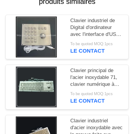
produits similaires
SITE
Clavier industriel de
PRIVACY
Digital d'ordinateur
POLICY
avec l'interface d'USB
de boule de commande
To be quoted MOQ:1pcs
LE CONTACT
Clavier principal de
l'acier inoxydable 71,
clavier numérique à
l'épreuve du
To be quoted MOQ:1pcs
vandalisme avec la
LE CONTACT
boule roulante de
38mm 25mm
Clavier industriel
d'acier inoxydable avec