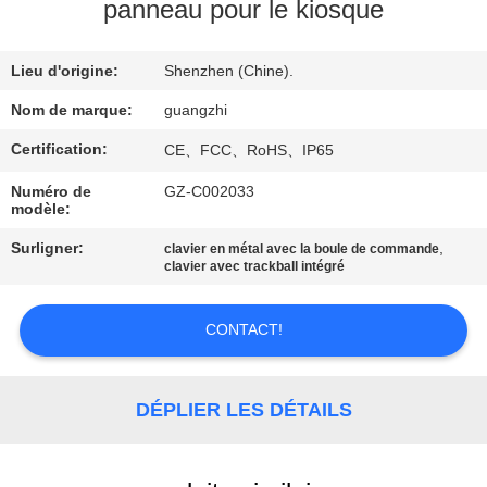
panneau pour le kiosque
CONTRÔLE
Lieu d'origine:
Shenzhen (Chine).
DE
QUALITÉ
Nom de marque:
guangzhi
Certification:
CE、FCC、RoHS、IP65
CONTACTEZ-
Numéro de
GZ-C002033
modèle:
NOUS
Surligner:
,
clavier en métal avec la boule de commande
clavier avec trackball intégré
DEMANDEZ
UNE
CONTACT!
CITATION
DÉPLIER LES DÉTAILS
PLAN
DU