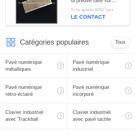
la preuve faite sur
commande de rouille
To be quoted MOQ:1pcs
de disposition de boule
LE CONTACT
de commande
Catégories populaires
Tous
Pavé numérique
Pavé numérique
métalliques
industriel
Pavé numérique
Pavé numérique
rétro-éclairé
incorporé
Clavier industriel
Clavier industriel
avec Trackball
avec pavé tactile