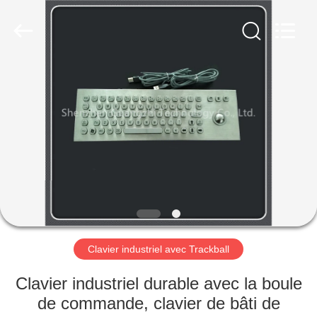
shenzhen
guangzhi
technology
co.,
ltd..
All
Rights
Reserved.
MAISON
Developed
by
ECER
PRODUITS
AU
SUJET
DE
NOUS
Clavier industriel avec Trackball
VISITE
Clavier industriel durable avec la boule
D'USINE
de commande, clavier de bâti de