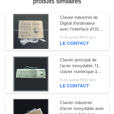
produits similaires
SITE
Clavier industriel de
PRIVACY
Digital d'ordinateur
POLICY
avec l'interface d'USB
de boule de commande
To be quoted MOQ:1pcs
LE CONTACT
Clavier principal de
l'acier inoxydable 71,
clavier numérique à
l'épreuve du
To be quoted MOQ:1pcs
vandalisme avec la
LE CONTACT
boule roulante de
38mm 25mm
Clavier industriel
d'acier inoxydable avec