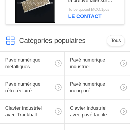
la preuve faite sur
commande de rouille
To be quoted MOQ:1pcs
de disposition de boule
LE CONTACT
de commande
Catégories populaires
Tous
Pavé numérique
Pavé numérique
métalliques
industriel
Pavé numérique
Pavé numérique
rétro-éclairé
incorporé
Clavier industriel
Clavier industriel
avec Trackball
avec pavé tactile