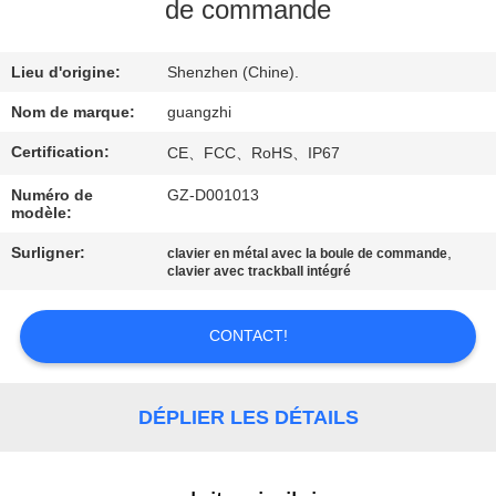
de commande
CONTRÔLE
Lieu d'origine:
Shenzhen (Chine).
DE
QUALITÉ
Nom de marque:
guangzhi
Certification:
CE、FCC、RoHS、IP67
CONTACTEZ-
Numéro de
GZ-D001013
modèle:
NOUS
Surligner:
,
clavier en métal avec la boule de commande
clavier avec trackball intégré
DEMANDEZ
UNE
CONTACT!
CITATION
DÉPLIER LES DÉTAILS
PLAN
DU