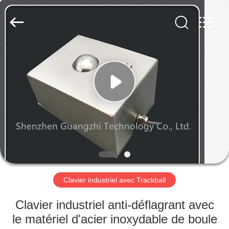
shenzhen
guangzhi
technology
co.,
ltd..
All
Rights
Reserved.
MAISON
Developed
by
ECER
PRODUITS
AU
SUJET
DE
NOUS
Clavier industriel avec Trackball
VISITE
Clavier industriel anti-déflagrant avec
D'USINE
le matériel d'acier inoxydable de boule