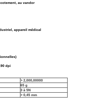
picotement, au vandor
dustriel, appareil médical
ionnelles)
190 dpi
> 2,000,00000
65 g
3 à 5N
> 0,45 mm