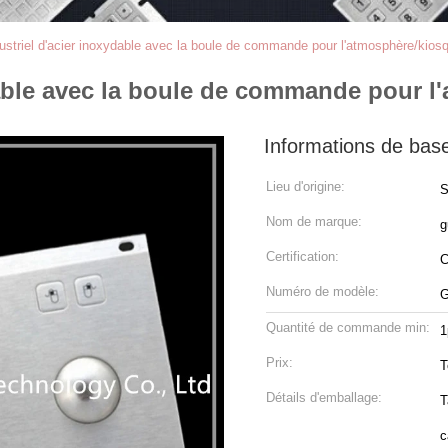
dustriel d'acier inoxydable avec la boule de commande pour l'atmosphère/kios
ydable avec la boule de commande pour 
Informations de bas
Lieu d'origine:
S
Nom de marque:
g
Certification:
Numéro de modèle:
G
Quantité de commande min:
1
Prix:
T
Détails d'emballage:
T
c