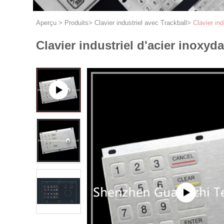
Aperçu
>
Produits
>
Clavier industriel avec Trackball
>
Clavier in
Clavier industriel d'acier inox