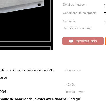
Délai de livraison:
1
Conditions de paiement:
T
Capacité
1
d'approvisionnement:
meilleur prix
ibre service, consoles de jeu, contrôle
Connection:
quipe
KEYS:
9001
Interface type:
la boule de commande
clavier avec trackball intégré
,