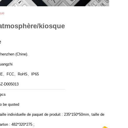
que
l'atmosphère/kiosque
e
henzhen (Chine).
uangzhi
CE、FCC、RoHS、IP65
Z-D005013
pcs
o be quoted
aille individuelle de paquet de produit : 235*150*50mm, taille de
arton : 482*320*275 ;