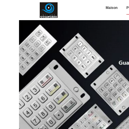
Maison
P