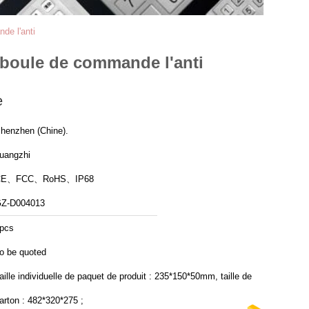
de l'anti
e boule de commande l'anti
e
henzhen (Chine).
uangzhi
CE、FCC、RoHS、IP68
Z-D004013
pcs
o be quoted
aille individuelle de paquet de produit : 235*150*50mm, taille de
arton : 482*320*275 ;