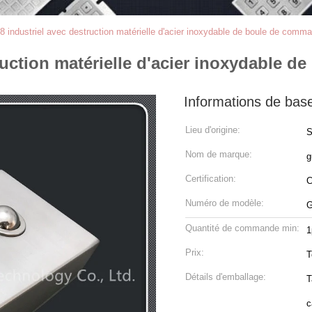
68 industriel avec destruction matérielle d'acier inoxydable de boule de comman
truction matérielle d'acier inoxydable d
Informations de bas
Lieu d'origine:
S
Nom de marque:
g
Certification:
Numéro de modèle:
G
Quantité de commande min:
1
Prix:
T
Détails d'emballage:
T
c