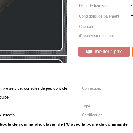
Délai de livraison:
1
Conditions de paiement:
T
Capacité
1
d'approvisionnement:
meilleur prix
ibre service, consoles de jeu, contrôle
Connexion:
quipe
Type:
Bluetooth
Certification:
la boule de commande
clavier de PC avec la boule de commande
,