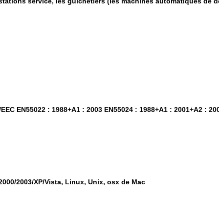
stations service, les guichetiers (les machines automatiques de dé
6/EEC EN55022 : 1988+A1 : 2003 EN55024 : 1988+A1 : 2001+A2 : 20
000/2003/XP/Vista, Linux, Unix, osx de Mac