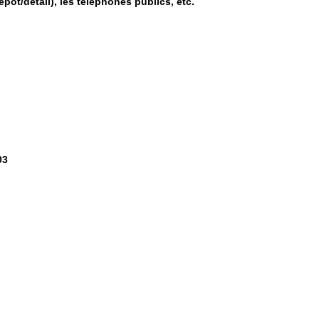
pôt/détail), les téléphones publics, etc.
03