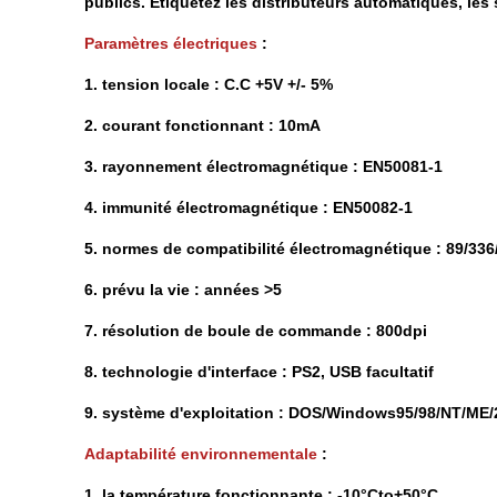
publics. Étiquetez les distributeurs automatiques, les 
Paramètres électriques
:
1. tension locale : C.C +5V +/- 5%
2. courant fonctionnant : 10mA
3. rayonnement électromagnétique : EN50081-1
4. immunité électromagnétique : EN50082-1
5. normes de compatibilité électromagnétique : 89/33
6. prévu la vie : années >5
7. résolution de boule de commande : 800dpi
8. technologie d'interface : PS2, USB facultatif
9. système d'exploitation : DOS/Windows95/98/NT/ME/2
Adaptabilité environnementale
:
1. la température fonctionnante : -10°Cto+50°C