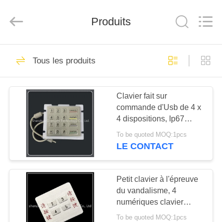
technology
co.,
ltd..
Produits
All
Rights
Reserved.
Developed
by
MAISON
90
ECER
Tous les produits
Pavé numérique
PRODUITS
métalliques
Clavier fait sur
commande d'Usb de 4 x
AU
4 dispositions, Ip67
SUJET
clavier numérique
To be quoted MOQ:1pcs
principal de la classe 16
DE
LE CONTACT
imperméable
34
NOUS
Pavé numérique
Petit clavier à l'épreuve
du vandalisme, 4
VISITE
industriel
numériques clavier
D'USINE
principal avec
To be quoted MOQ:1pcs