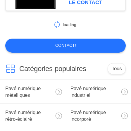
LE CONTACT
mené résistant à l'usure
30
clavier d'acier
loading...
inoxydable
CONTACT!
Catégories populaires
Tous
19
Le Pin codent le
Pavé numérique
Pavé numérique
clavier numérique
métalliques
industriel
Pavé numérique
Pavé numérique
rétro-éclairé
incorporé