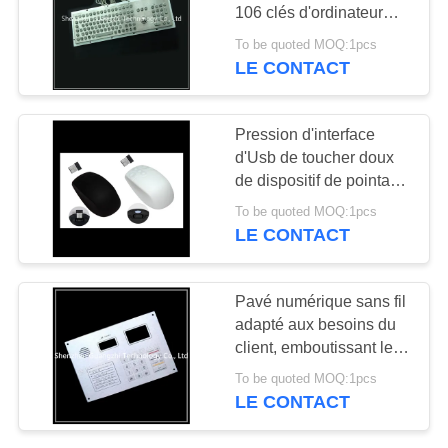
SITE
106 clés d'ordinateur
industriel en métal de
To be quoted MOQ:1pcs
catégorie
LE CONTACT
25
PRIVACY
Clavier industriel
POLICY
Pression d'interface
avec Trackball
d'Usb de toucher doux
de dispositif de pointage
de boule de commande
To be quoted MOQ:1pcs
de silicone résistante
LE CONTACT
20
Pavé numérique sans fil
Clavier industriel
adapté aux besoins du
client, emboutissant le
avec pavé tactile
clavier industriel fixe en
To be quoted MOQ:1pcs
métal
LE CONTACT