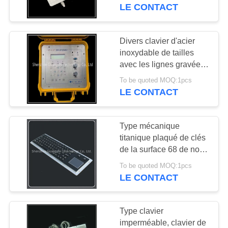
l'Usb/interface Ps2
LE CONTACT
CONTRÔLE
DE
Divers clavier d'acier
33
QUALITÉ
inoxydable de tailles
Pavé numérique
avec les lignes gravées
par panneau des textes
rétro-éclairé
To be quoted MOQ:1pcs
CONTACTEZ-
LE CONTACT
NOUS
Type mécanique
DEMANDEZ
titanique plaqué de clés
UNE
de la surface 68 de noir
15
de clavier
CITATION
To be quoted MOQ:1pcs
Pavé numérique
LE CONTACT
incorporé
PLAN
Type clavier
DU
imperméable, clavier de