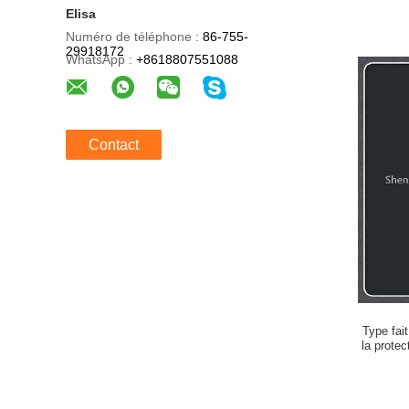
Elisa
Numéro de téléphone :
86-755-
29918172
WhatsApp :
+8618807551088
Contact
Type fai
la protec