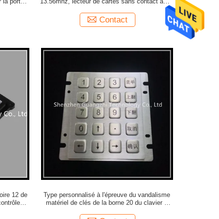
 la porte
13.56mhz, lecteur de cartes sans contact avec
la sonnerie
Contact
oire 12 de
Type personnalisé à l'épreuve du vandalisme
contrôle
matériel de clés de la borne 20 du clavier 9
d'acier inoxydable