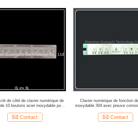
clé de côté de clavier numérique de
Clavier numérique de fonction de 
 de 10 boutons acier inoxydable pour
inoxydable 304 avec preuve corros
l'équipement industriel
de perçage d'affichage à cristaux liqu
Contact
Contact