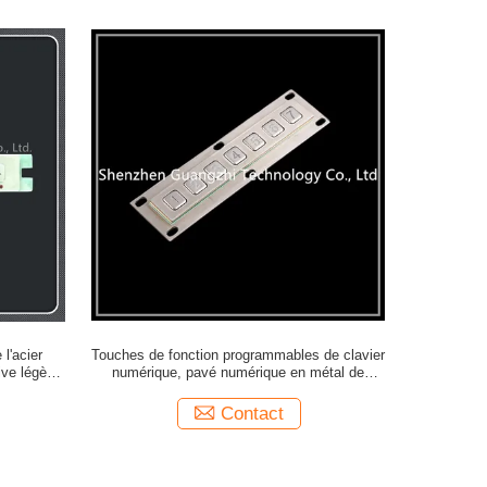
l'acier
Touches de fonction programmables de clavier
ive légère
numérique, pavé numérique en métal de
ides l'anti
connexion d'Usb Ps2
Contact