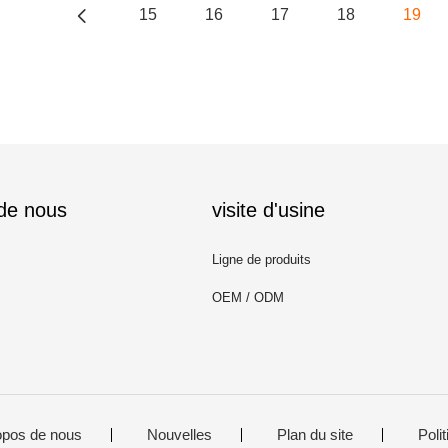
15
16
17
18
19
 de nous
visite d'usine
Ligne de produits
OEM / ODM
opos de nous
Nouvelles
Plan du site
Polit