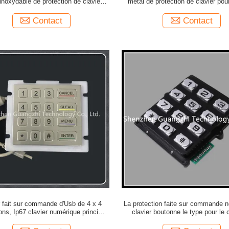
 inoxydable de protection de clavier
métal de protection de clavier pour
aucune bosselures évidentes
Access/Cabinet exprès
Contact
Contact
r fait sur commande d'Usb de 4 x 4
La protection faite sur commande n
ions, Ip67 clavier numérique principal
clavier boutonne le type pour le 
de la classe 16 imperméable
d'accès/téléphone public