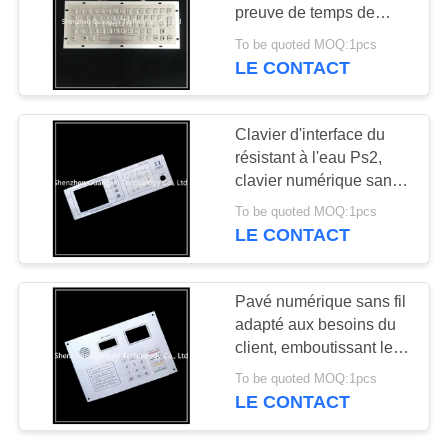
SITE
preuve de temps de
connexion d'Usb avec
To be quoted MOQ:1pcs
des touches de fonction
LE CONTACT
PRIVACY
F-N
POLICY
Clavier d'interface du
résistant à l'eau Ps2,
clavier numérique sans
fil d'acier inoxydable
To be quoted MOQ:1pcs
LE CONTACT
Pavé numérique sans fil
adapté aux besoins du
client, emboutissant le
clavier industriel fixe en
To be quoted MOQ:1pcs
métal
LE CONTACT