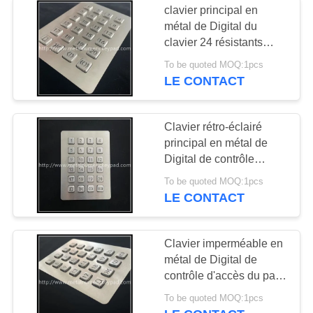
clavier principal en
métal de Digital du
clavier 24 résistants
rétro-éclairés de vandale
To be quoted MOQ:1pcs
de la matrice 4x6
LE CONTACT
Clavier rétro-éclairé
principal en métal de
Digital de contrôle
d'accès de clavier
To be quoted MOQ:1pcs
numérique d'ODM 24
LE CONTACT
Clavier imperméable en
métal de Digital de
contrôle d'accès du pavé
IP65 numérique
To be quoted MOQ:1pcs