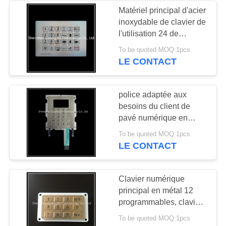
Matériel principal d'acier
inoxydable de clavier de
l'utilisation 24 de
contrôle d'accès avec
To be quoted MOQ:1pcs
l'interface d'Usb
LE CONTACT
police adaptée aux
besoins du client de
pavé numérique en
métal de 4 * de 5 Matrix
To be quoted MOQ:1pcs
pour le distributeur de
LE CONTACT
carburant
Clavier numérique
principal en métal 12
programmables, clavier
numérique résistant de
To be quoted MOQ:1pcs
vandale pour la station