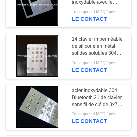
inoxydable avec le
traitement de
To be quoted MOQ:1pcs
recourbement de
LE CONTACT
soudure de coupe de
laser
14 clavier imperméable
de silicone en métal
solides solubles 304
rétro-éclairés de clé
To be quoted MOQ:1pcs
LE CONTACT
acier inoxydable 304
Bluetooth 21 de clavier
sans fil de clé de 3x7
Matrix
To be quoted MOQ:1pcs
LE CONTACT