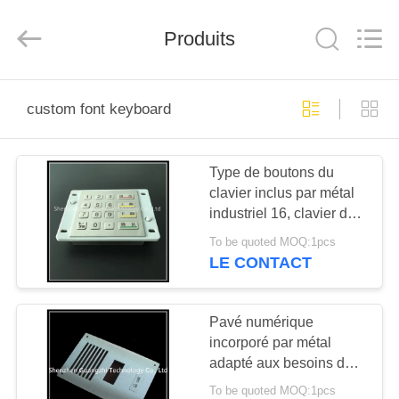
guangzhi
technology
co.,
ltd..
Produits
All
Rights
Reserved.
Developed
MAISON
by
ECER
custom font keyboard
PRODUITS
Type de boutons du
clavier inclus par métal
AU
industriel 16, clavier de
SUJET
police à la carte
To be quoted MOQ:1pcs
DE
LE CONTACT
NOUS
Pavé numérique
incorporé par métal
VISITE
adapté aux besoins du
D'USINE
client pour le système de
To be quoted MOQ:1pcs