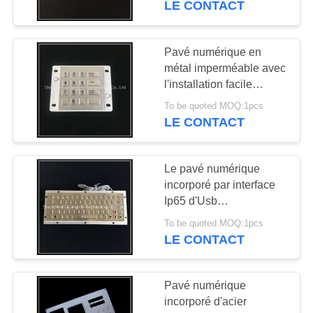
LE CONTACT
totale
Pavé numérique en
métal imperméable avec
l'installation facile
adaptée aux besoins du
To be quoted MOQ:1pcs
client de police
LE CONTACT
Le pavé numérique
incorporé par interface
Ip65 d'Usb
imperméabilisent le
To be quoted MOQ:1pcs
matériel en métal de
LE CONTACT
catégorie
Pavé numérique
incorporé d'acier