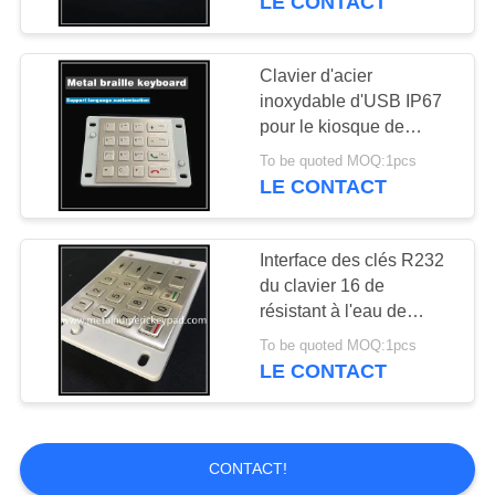
LE CONTACT
Clavier d'acier
inoxydable d'USB IP67
pour le kiosque de
l'information de tache
To be quoted MOQ:1pcs
aveugle
LE CONTACT
Interface des clés R232
du clavier 16 de
résistant à l'eau de
clavier numérique d'IP67
To be quoted MOQ:1pcs
4x4 Matrix
LE CONTACT
CONTACT!