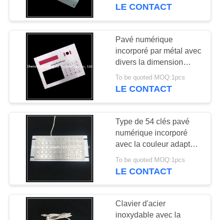
contrôle d'accès
LE CONTACT
CONTRÔLE
DE
Pavé numérique
QUALITÉ
incorporé par métal avec
divers la dimension
adaptée aux besoins du
To be quoted MOQ:1pcs
CONTACTEZ-
client de modèle par
LE CONTACT
panneau
NOUS
Type de 54 clés pavé
DEMANDEZ
numérique incorporé
UNE
avec la couleur adaptée
aux besoins du client de
CITATION
To be quoted MOQ:1pcs
police de bouton
LE CONTACT
PLAN
Clavier d'acier
DU
inoxydable avec la