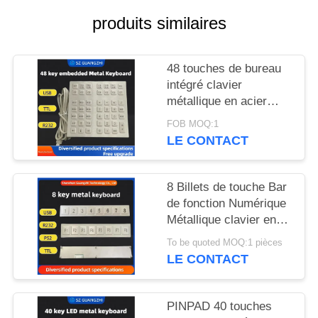
SITE
produits similaires
PRIVACY
48 touches de bureau
POLICY
intégré clavier
métallique en acier
inoxydable interface
FOB MOQ:1
USB GZ-B035013
LE CONTACT
8 Billets de touche Bar
de fonction Numérique
Métallique clavier en
acier inoxydable 304
To be quoted MOQ:1 pièces
Side Key Pinpad
LE CONTACT
PINPAD 40 touches