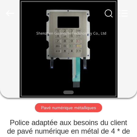
technology
co.,
ltd..
All
Rights
Reserved.
Developed
by
MAISON
ECER
PRODUITS
AU
SUJET
DE
NOUS
Pavé numérique métalliques
VISITE
Police adaptée aux besoins du client
D'USINE
de pavé numérique en métal de 4 * de