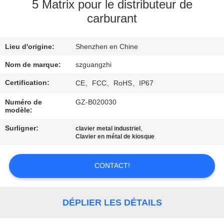
5 Matrix pour le distributeur de
carburant
CONTRÔLE
DE
Lieu d'origine:
Shenzhen en Chine
QUALITÉ
Nom de marque:
szguangzhi
CONTACTEZ-
Certification:
CE、FCC、RoHS、IP67
NOUS
Numéro de
GZ-B020030
modèle:
Surligner:
,
DEMANDEZ
clavier metal industriel
Clavier en métal de kiosque
UNE
CITATION
CONTACT!
PLAN
DÉPLIER LES DÉTAILS
DU