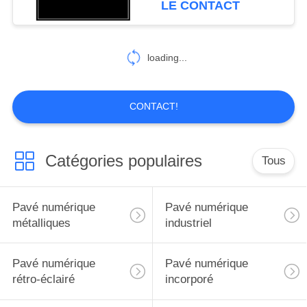
LE CONTACT
30
clavier d'acier
loading...
inoxydable
CONTACT!
Catégories populaires
Tous
19
Le Pin codent le
Pavé numérique
Pavé numérique
clavier numérique
métalliques
industriel
Pavé numérique
Pavé numérique
rétro-éclairé
incorporé