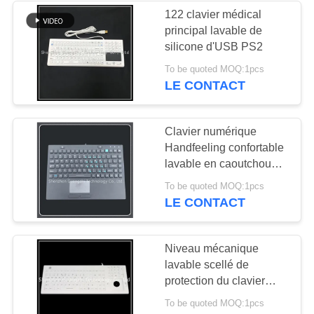
122 clavier médical
principal lavable de
26
silicone d'USB PS2
dispositif de
To be quoted MOQ:1pcs
LE CONTACT
pointage Trackball
Clavier numérique
Handfeeling confortable
lavable en caoutchouc
de silicone d'interface
9
To be quoted MOQ:1pcs
d'Usb
LE CONTACT
clavier étanche
Niveau mécanique
lavable scellé de
protection du clavier
Ip68 de silicagel
To be quoted MOQ:1pcs