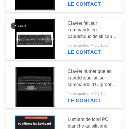
LE CONTACT
CONTRÔLE
DE
Clavier fait sur
33
QUALITÉ
commande en
Pavé numérique
caoutchouc de silicone
d'impression,
rétro-éclairé
To be quoted MOQ:1pcs
CONTACTEZ-
approbations
LE CONTACT
imperméables de la CE
NOUS
de clavier d'Usb
Clavier numérique en
DEMANDEZ
caoutchouc fait sur
UNE
commande d'Oilproof
15
avec antipoussière
CITATION
To be quoted MOQ:1pcs
Pavé numérique
imperméable d'écran
LE CONTACT
tactile de souris
incorporé
PLAN
Lumière de fond PC
DU
étanche au silicone