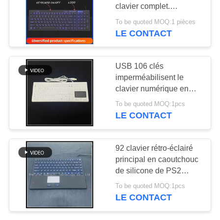
SITE
clavier complet.
Équipement médical
To be quoted MOQ:1 pièces
spécifique pinpad
LE CONTACT
25
PRIVACY
clavier en caoutchouc
Clavier industriel
POLICY
clavier en caoutchouc
silicone à haute
USB 106 clés
avec Trackball
température clavier en
imperméabilisent le
caoutchouc sur mesure.
clavier numérique en
caoutchouc de silicone
To be quoted MOQ:1pcs
de clavier de silicone
LE CONTACT
pour le matériel médical
20
92 clavier rétro-éclairé
Clavier industriel
principal en caoutchouc
de silicone de PS2
avec pavé tactile
USB1.1
To be quoted MOQ:1pcs
LE CONTACT