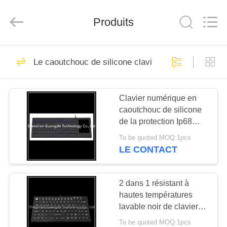
guangzhi
technology
co.,
ltd..
Produits
All
Rights
Reserved.
Developed
MAISON
by
91
ECER
Le caoutchouc de silicone clavier
Pavé numérique
PRODUITS
métalliques
Clavier numérique en
caoutchouc de silicone
AU
de la protection Ip68
SUJET
avec le Touchpad
To be quoted MOQ:1pcs
éclairé à contre-jour
DE
LE CONTACT
mené résistant à l'usure
34
NOUS
Pavé numérique
2 dans 1 résistant à
hautes températures
VISITE
industriel
lavable noir de clavier et
D'USINE
de souris
To be quoted MOQ:1pcs