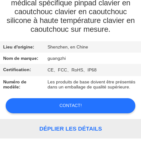
médical spécifique pinpad clavier en
caoutchouc clavier en caoutchouc
CONTRÔLE
silicone à haute température clavier en
DE
caoutchouc sur mesure.
QUALITÉ
Lieu d'origine:
Shenzhen, en Chine
CONTACTEZ-
Nom de marque:
guangzhi
NOUS
Certification:
CE、FCC、RoHS、IP68
DEMANDEZ
Numéro de
Les produits de base doivent être présentés
modèle:
dans un emballage de qualité supérieure.
UNE
CITATION
CONTACT!
PLAN
DÉPLIER LES DÉTAILS
DU