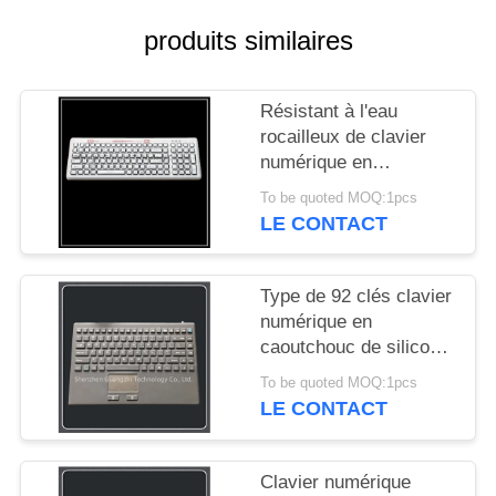
SITE
produits similaires
PRIVACY
Résistant à l'eau
POLICY
rocailleux de clavier
numérique en
caoutchouc de silicone
To be quoted MOQ:1pcs
avec 109 boutons
LE CONTACT
compacts
Type de 92 clés clavier
numérique en
caoutchouc de silicone
avec l'intégration de
To be quoted MOQ:1pcs
souris de Touchpad
LE CONTACT
Clavier numérique