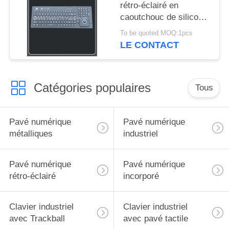
rétro-éclairé en
caoutchouc de silicone
avec la souris de
To be quoted MOQ:1pcs
grande précision de
LE CONTACT
boule de commande
flexible
Catégories populaires
Tous
Pavé numérique
Pavé numérique
métalliques
industriel
Pavé numérique
Pavé numérique
rétro-éclairé
incorporé
Clavier industriel
Clavier industriel
avec Trackball
avec pavé tactile