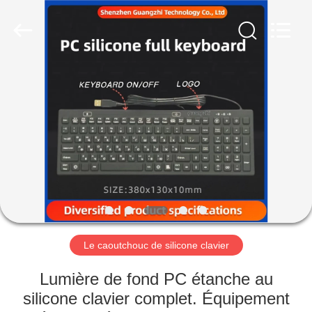
guangzhi
technology
co.,
ltd..
All
Rights
Reserved.
Developed
MAISON
by
ECER
PRODUITS
AU
SUJET
DE
NOUS
Le caoutchouc de silicone clavier
VISITE
Lumière de fond PC étanche au
D'USINE
silicone clavier complet. Équipement