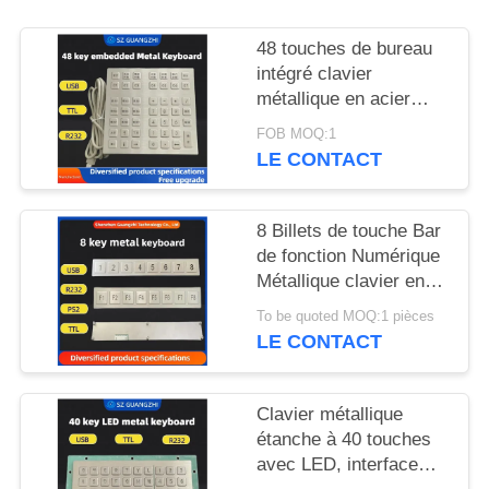
SITE
48 touches de bureau
intégré clavier
PRIVACY
métallique en acier
POLICY
inoxydable interface
FOB MOQ:1
USB GZ-B035013
LE CONTACT
8 Billets de touche Bar
de fonction Numérique
Métallique clavier en
acier inoxydable 304
To be quoted MOQ:1 pièces
Side Key Pinpad
LE CONTACT
Clavier métallique
étanche à 40 touches
avec LED, interface