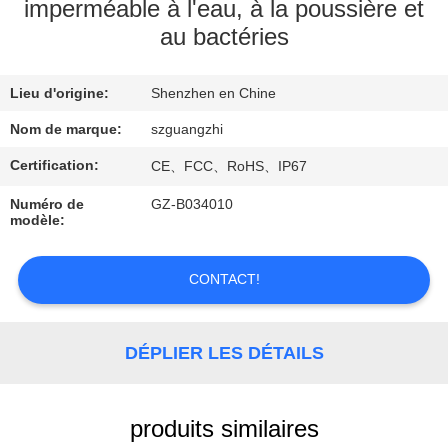
imperméable à l'eau, à la poussière et
au bactéries
CONTRÔLE
DE
Lieu d'origine:
Shenzhen en Chine
QUALITÉ
Nom de marque:
szguangzhi
CONTACTEZ-
Certification:
CE、FCC、RoHS、IP67
NOUS
Numéro de
GZ-B034010
modèle:
DEMANDEZ
CONTACT!
UNE
CITATION
DÉPLIER LES DÉTAILS
PLAN
DU
produits similaires