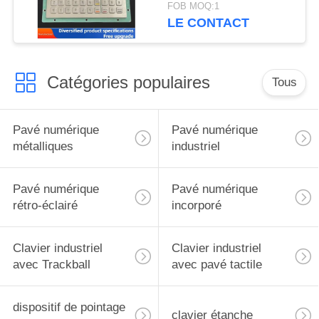
GZ-C001055 R232,
FOB MOQ:1
clavier USB
LE CONTACT
Catégories populaires
Tous
Pavé numérique
Pavé numérique
métalliques
industriel
Pavé numérique
Pavé numérique
rétro-éclairé
incorporé
Clavier industriel
Clavier industriel
avec Trackball
avec pavé tactile
dispositif de pointage
clavier étanche