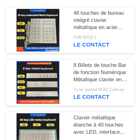
SITE
48 touches de bureau
intégré clavier
PRIVACY
métallique en acier
POLICY
inoxydable interface
FOB MOQ:1
USB GZ-B035013
LE CONTACT
8 Billets de touche Bar
de fonction Numérique
Métallique clavier en
acier inoxydable 304
To be quoted MOQ:1 pièces
Side Key Pinpad
LE CONTACT
Clavier métallique
étanche à 40 touches
avec LED, interface
GZ-C001055 R232,