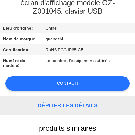
écran d'affichage modèle GZ-
Z001045, clavier USB
CONTRÔLE
DE
Lieu d'origine:
Chine
QUALITÉ
Nom de marque:
guangzhi
CONTACTEZ-
Certification:
RoHS FCC IP65 CE
NOUS
Numéro de
Le nombre d'équipements utilisés
modèle:
DEMANDEZ
CONTACT!
UNE
CITATION
DÉPLIER LES DÉTAILS
PLAN
DU
produits similaires