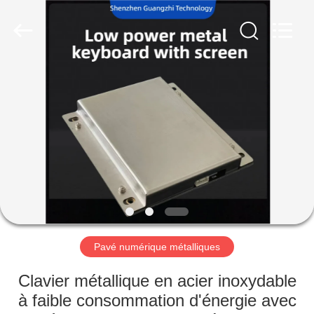
technology
co.,
ltd..
All
Rights
Reserved.
Developed
by
MAISON
ECER
PRODUITS
AU
SUJET
DE
NOUS
Pavé numérique métalliques
VISITE
Clavier métallique en acier inoxydable
D'USINE
à faible consommation d'énergie avec