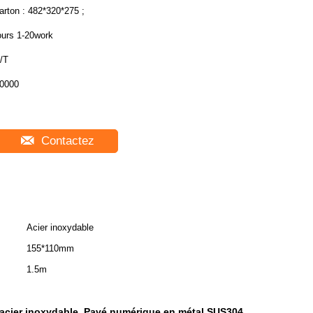
arton : 482*320*275 ;
ours 1-20work
/T
0000
Contactez
Acier inoxydable
155*110mm
1.5m
'acier inoxydable
Pavé numérique en métal SUS304
,