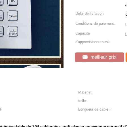
c
Délai de livraison:
j
Conditions de paiement:
T
Capacité
1
d'approvisionnement:
meilleur prix
Matériel:
taille:
H
Longueur de câble ::
er inoxydable de 304 catégories
anti clavier numérique corrosif d
,