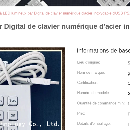
 à LED lumineux par Digital de clavier numérique d'acier inoxydable d'USB P
r Digital de clavier numérique d'acier
Informations de bas
Lieu d'origine:
Nom de marque:
g
Certification:
Numéro de modèle:
G
Quantité de commande min:
1
Prix:
T
Détails d'emballage:
T