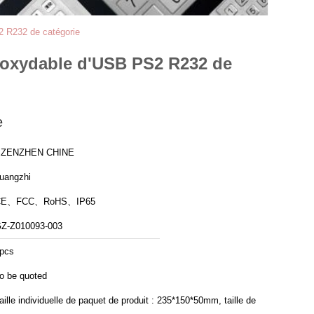
S2 R232 de catégorie
 inoxydable d'USB PS2 R232 de
e
SZENZHEN CHINE
uangzhi
CE、FCC、RoHS、IP65
Z-Z010093-003
pcs
o be quoted
aille individuelle de paquet de produit : 235*150*50mm, taille de