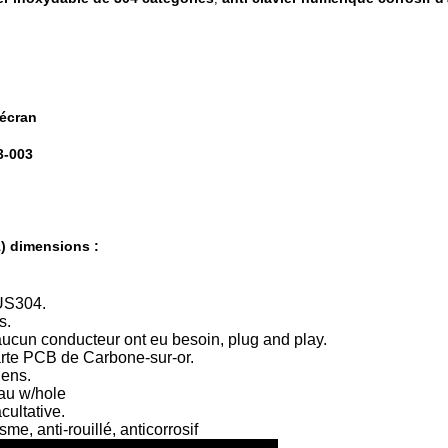
'écran
3-003
1) dimensions :
SUS304.
s.
aucun conducteur ont eu besoin, plug and play.
arte PCB de Carbone-sur-or.
iens.
eau w/hole
cultative.
e, anti-rouillé, anticorrosif