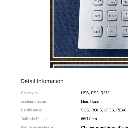
Détail Infomation
Connexion:
USB, PS2, R232
couleur d'écran:
bleu, blanc
Certification:
SGS, ROHS, LFGB, REAC
Taille de l'écran:
66*17mm
Mettre en évidence:
Clavier numérique d'aci