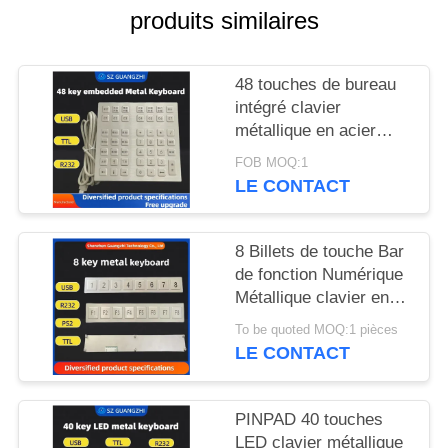
SITE
produits similaires
PRIVACY
48 touches de bureau
POLICY
intégré clavier
métallique en acier
inoxydable interface
FOB MOQ:1
USB GZ-B035013
LE CONTACT
8 Billets de touche Bar
de fonction Numérique
Métallique clavier en
acier inoxydable 304
To be quoted MOQ:1 pièces
Side Key Pinpad
LE CONTACT
PINPAD 40 touches
LED clavier métallique