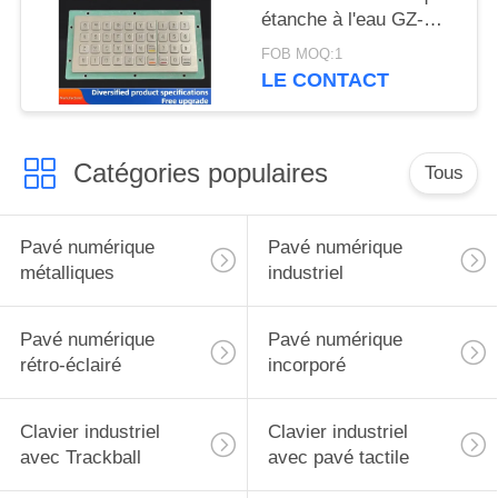
étanche à l'eau GZ-
C001055 R232
FOB MOQ:1
interface
LE CONTACT
Catégories populaires
Tous
Pavé numérique
Pavé numérique
métalliques
industriel
Pavé numérique
Pavé numérique
rétro-éclairé
incorporé
Clavier industriel
Clavier industriel
avec Trackball
avec pavé tactile