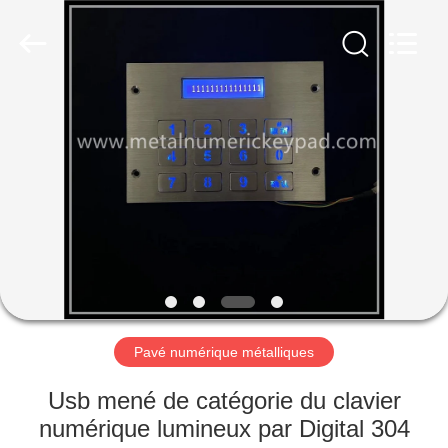
technology
co.,
ltd..
All
Rights
Reserved.
Developed
by
MAISON
ECER
PRODUITS
AU
SUJET
DE
NOUS
Pavé numérique métalliques
VISITE
Usb mené de catégorie du clavier
D'USINE
numérique lumineux par Digital 304