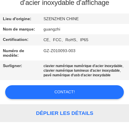
d'acier inoxydable d'affichage
CONTRÔLE
Lieu d'origine:
SZENZHEN CHINE
DE
QUALITÉ
Nom de marque:
guangzhi
Certification:
CE、FCC、RoHS、IP65
CONTACTEZ-
Numéro de
GZ-Z010093-003
modèle:
NOUS
Surligner:
,
clavier numérique numérique d'acier inoxydable
,
clavier numérique lumineux d'acier inoxydable
DEMANDEZ
pavé numérique d'usb d'acier inoxydable
UNE
CONTACT!
CITATION
PLAN
DÉPLIER LES DÉTAILS
DU