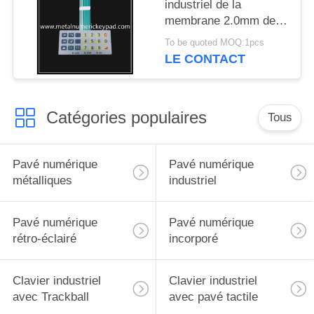
industriel de la
membrane 2.0mm de
film de pot en métal
To be quoted MOQ:1pcs
d'ANIMAL FAMILIER
LE CONTACT
Catégories populaires
Tous
Pavé numérique
Pavé numérique
métalliques
industriel
Pavé numérique
Pavé numérique
rétro-éclairé
incorporé
Clavier industriel
Clavier industriel
avec Trackball
avec pavé tactile