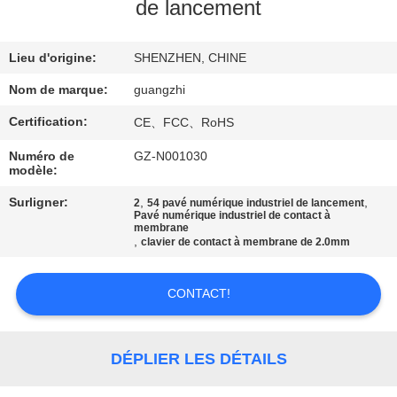
de lancement
CONTRÔLE
Lieu d'origine:
SHENZHEN, CHINE
DE
QUALITÉ
Nom de marque:
guangzhi
Certification:
CE、FCC、RoHS
CONTACTEZ-
Numéro de
GZ-N001030
modèle:
NOUS
Surligner:
,
,
2
54 pavé numérique industriel de lancement
Pavé numérique industriel de contact à
DEMANDEZ
membrane
,
clavier de contact à membrane de 2.0mm
UNE
CITATION
CONTACT!
PLAN
DÉPLIER LES DÉTAILS
DU