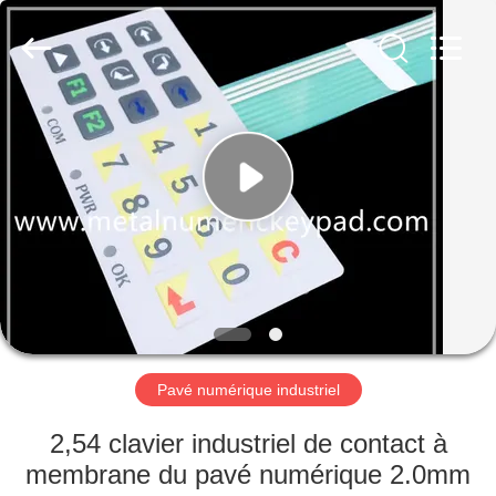
technology
co.,
ltd..
All
Rights
Reserved.
Developed
by
MAISON
ECER
PRODUITS
AU
SUJET
DE
NOUS
Pavé numérique industriel
VISITE
2,54 clavier industriel de contact à
D'USINE
membrane du pavé numérique 2.0mm