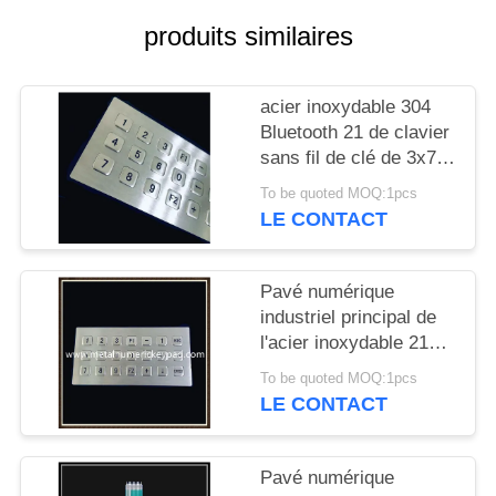
SITE
produits similaires
PRIVACY
acier inoxydable 304
POLICY
Bluetooth 21 de clavier
sans fil de clé de 3x7
Matrix
To be quoted MOQ:1pcs
LE CONTACT
Pavé numérique
industriel principal de
l'acier inoxydable 21
3x7 Matrix
To be quoted MOQ:1pcs
LE CONTACT
Pavé numérique