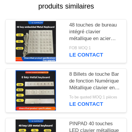
SITE
produits similaires
PRIVACY
48 touches de bureau
POLICY
intégré clavier
métallique en acier
inoxydable interface
FOB MOQ:1
USB GZ-B035013
LE CONTACT
8 Billets de touche Bar
de fonction Numérique
Métallique clavier en
acier inoxydable 304
To be quoted MOQ:1 pièces
Side Key Pinpad
LE CONTACT
PINPAD 40 touches
LED clavier métallique