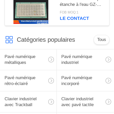
étanche à l'eau GZ-
C001055 R232
FOB MOQ:1
interface
LE CONTACT
Catégories populaires
Tous
Pavé numérique
Pavé numérique
métalliques
industriel
Pavé numérique
Pavé numérique
rétro-éclairé
incorporé
Clavier industriel
Clavier industriel
avec Trackball
avec pavé tactile