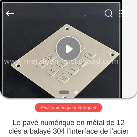
guangzhi
technology
co.,
ltd..
All
Rights
Reserved.
Developed
MAISON
by
ECER
PRODUITS
AU
SUJET
DE
NOUS
Pavé numérique métalliques
VISITE
Le pavé numérique en métal de 12
D'USINE
clés a balayé 304 l'interface de l'acier