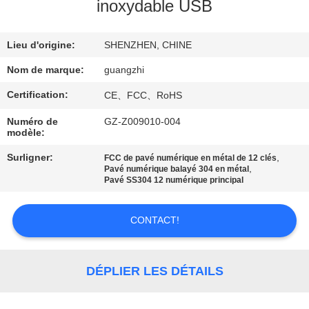
inoxydable USB
CONTRÔLE
Lieu d'origine:
SHENZHEN, CHINE
DE
QUALITÉ
Nom de marque:
guangzhi
Certification:
CE、FCC、RoHS
CONTACTEZ-
Numéro de
GZ-Z009010-004
modèle:
NOUS
Surligner:
,
FCC de pavé numérique en métal de 12 clés
,
Pavé numérique balayé 304 en métal
DEMANDEZ
Pavé SS304 12 numérique principal
UNE
CONTACT!
CITATION
PLAN
DÉPLIER LES DÉTAILS
DU