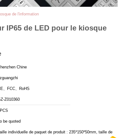
osque de l'information
ur IP65 de LED pour le kiosque
e
henzhen Chine
zguangzhi
CE、FCC、RoHS
Z-Z010360
1PCS
o be quoted
aille individuelle de paquet de produit : 235*150*50mm, taille de