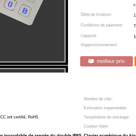
c
Délai de livraison:
1
Conditions de paiement:
T
Capacité
1
d'approvisionnement:
meilleur prix
Nombre de clés:
Estimation imperméable:
FCC ont certifié, RoHS
Température de stockage:
Couleur claire:
er inoxydable de rangée du double IP65
Clavier numérique du ki
,