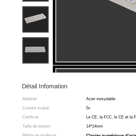
Détail Infomation
Matériel:
Acier inoxydable
Courant évalué:
5v
Certificat:
Le CE, la FCC, le CE et la 
Taille de bouton:
14*14mm
Mettre en évidence:
Clavier numérique d'aci