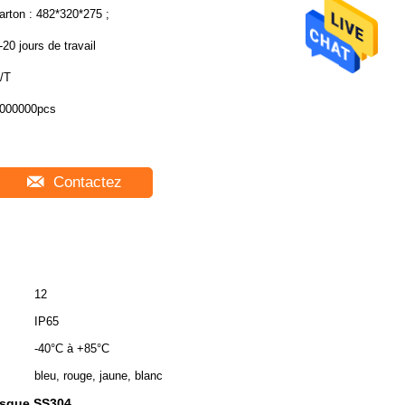
arton : 482*320*275 ;
-20 jours de travail
/T
000000pcs
Contactez
12
IP65
-40°C à +85°C
bleu, rouge, jaune, blanc
osque SS304
,