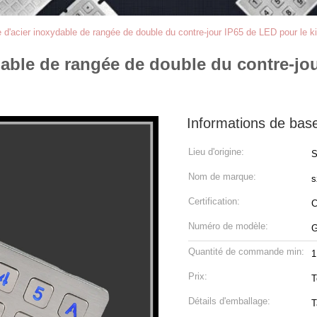
 d'acier inoxydable de rangée de double du contre-jour IP65 de LED pour le ki
dable de rangée de double du contre-jo
Informations de bas
Lieu d'origine:
S
Nom de marque:
s
Certification:
Numéro de modèle:
G
Quantité de commande min:
Prix:
T
Détails d'emballage:
T