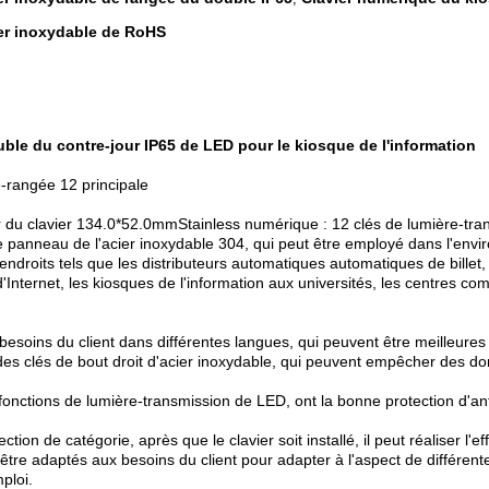
ier inoxydable de RoHS
ble du contre-jour IP65 de LED pour le kiosque de l'information
e-rangée 12 principale
r du clavier 134.0*52.0mmStainless numérique : 12 clés de lumière-tra
 panneau de l'acier inoxydable 304, qui peut être employé dans l'enviro
endroits tels que les distributeurs automatiques automatiques de billet,
Internet, les kiosques de l'information aux universités, les centres com
 besoins du client dans différentes langues, qui peuvent être meilleure
 des clés de bout droit d'acier inoxydable, qui peuvent empêcher des 
fonctions de lumière-transmission de LED, ont la bonne protection d'anti-
on de catégorie, après que le clavier soit installé, il peut réaliser l'e
t être adaptés aux besoins du client pour adapter à l'aspect de différen
mploi.