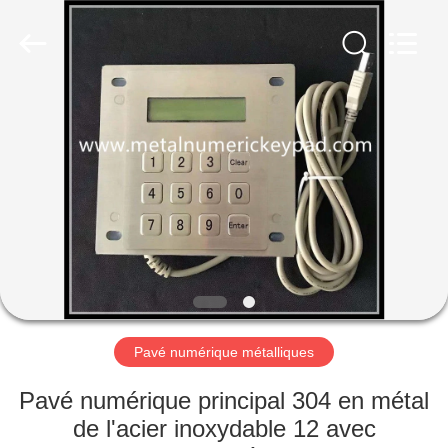
guangzhi
technology
co.,
ltd..
All
Rights
Reserved.
Developed
MAISON
by
ECER
PRODUITS
AU
SUJET
DE
NOUS
Pavé numérique métalliques
VISITE
Pavé numérique principal 304 en métal
D'USINE
de l'acier inoxydable 12 avec