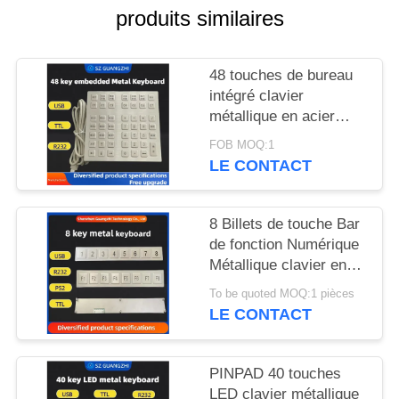
SITE
produits similaires
PRIVACY
48 touches de bureau
POLICY
intégré clavier
métallique en acier
inoxydable interface
FOB MOQ:1
USB GZ-B035013
LE CONTACT
8 Billets de touche Bar
de fonction Numérique
Métallique clavier en
acier inoxydable 304
To be quoted MOQ:1 pièces
Side Key Pinpad
LE CONTACT
PINPAD 40 touches
LED clavier métallique