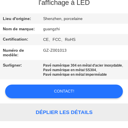
l'affichage à LED
CONTRÔLE
Lieu d'origine:
Shenzhen, porcelaine
DE
QUALITÉ
Nom de marque:
guangzhi
Certification:
CE、FCC、RoHS
CONTACTEZ-
Numéro de
GZ-Z001013
modèle:
NOUS
Surligner:
,
Pavé numérique 304 en métal d'acier inoxydable
,
Pavé numérique en métal SS304
DEMANDEZ
Pavé numérique en métal imperméable
UNE
CONTACT!
CITATION
PLAN
DÉPLIER LES DÉTAILS
DU