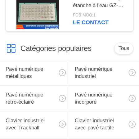
étanche à l'eau GZ-
C001055 R232
FOB MOQ:1
interface
LE CONTACT
Catégories populaires
Tous
Pavé numérique
Pavé numérique
métalliques
industriel
Pavé numérique
Pavé numérique
rétro-éclairé
incorporé
Clavier industriel
Clavier industriel
avec Trackball
avec pavé tactile