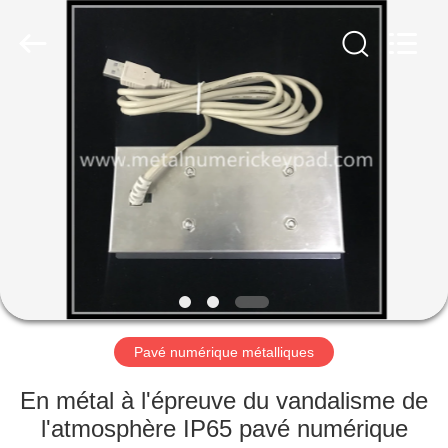
technology
co.,
ltd..
All
Rights
Reserved.
Developed
by
MAISON
ECER
PRODUITS
AU
SUJET
DE
NOUS
Pavé numérique métalliques
VISITE
En métal à l'épreuve du vandalisme de
D'USINE
l'atmosphère IP65 pavé numérique