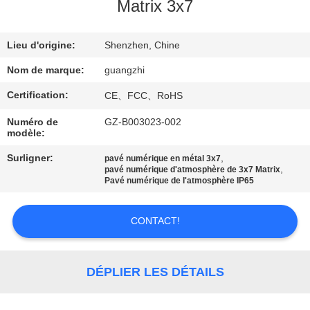
Matrix 3x7
CONTRÔLE
Lieu d'origine:
Shenzhen, Chine
DE
QUALITÉ
Nom de marque:
guangzhi
Certification:
CE、FCC、RoHS
CONTACTEZ-
Numéro de
GZ-B003023-002
modèle:
NOUS
Surligner:
,
pavé numérique en métal 3x7
,
pavé numérique d'atmosphère de 3x7 Matrix
DEMANDEZ
Pavé numérique de l'atmosphère IP65
UNE
CONTACT!
CITATION
PLAN
DÉPLIER LES DÉTAILS
DU