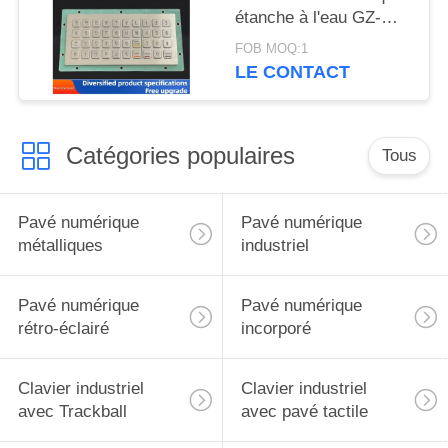
étanche à l'eau GZ-
C001055 R232
FOB MOQ:1
interface
LE CONTACT
Catégories populaires
Tous
Pavé numérique
Pavé numérique
métalliques
industriel
Pavé numérique
Pavé numérique
rétro-éclairé
incorporé
Clavier industriel
Clavier industriel
avec Trackball
avec pavé tactile