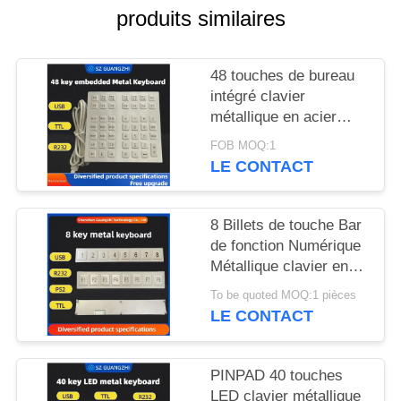
SITE
produits similaires
PRIVACY
48 touches de bureau
POLICY
intégré clavier
métallique en acier
inoxydable interface
FOB MOQ:1
USB GZ-B035013
LE CONTACT
8 Billets de touche Bar
de fonction Numérique
Métallique clavier en
acier inoxydable 304
To be quoted MOQ:1 pièces
Side Key Pinpad
LE CONTACT
PINPAD 40 touches
LED clavier métallique