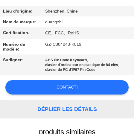
CONTRÔLE
Lieu d'origine:
Shenzhen, Chine
DE
Nom de marque:
guangzhi
QUALITÉ
Certification:
CE、FCC、RoHS
Numéro de
GZ-C004043-K819
CONTACTEZ-
modèle:
NOUS
Surligner:
,
ABS Pin Code Keyboard
,
clavier d'ordinateur en plastique de 84 clés
clavier de PC d'IP67 Pin Code
DEMANDEZ
UNE
CONTACT!
CITATION
DÉPLIER LES DÉTAILS
PLAN
DU
produits similaires