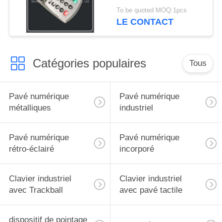
avec l'interface de tête
To be quoted MOQ:1pcs
d'aviation de 4 noyaux
LE CONTACT
Catégories populaires
Tous
Pavé numérique
Pavé numérique
métalliques
industriel
Pavé numérique
Pavé numérique
rétro-éclairé
incorporé
Clavier industriel
Clavier industriel
avec Trackball
avec pavé tactile
dispositif de pointage