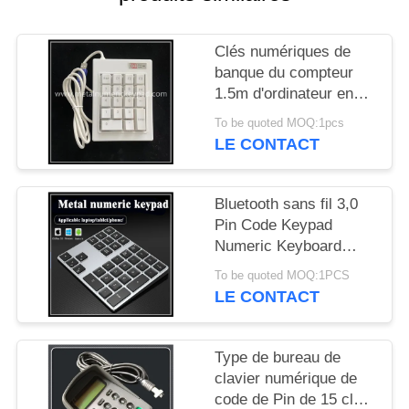
SITE
Clés numériques de
PRIVACY
banque du compteur
POLICY
1.5m d'ordinateur en
plastique blanc de pavé
To be quoted MOQ:1pcs
numérique
LE CONTACT
Bluetooth sans fil 3,0
Pin Code Keypad
Numeric Keyboard
avec le contre-jour 7
To be quoted MOQ:1PCS
LE CONTACT
Type de bureau de
clavier numérique de
code de Pin de 15 clés