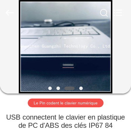
guangzhi
technology
co.,
ltd..
All
Rights
Reserved.
Developed
MAISON
by
ECER
PRODUITS
AU
SUJET
DE
NOUS
Le Pin codent le clavier numérique
VISITE
USB connectent le clavier en plastique
D'USINE
de PC d'ABS des clés IP67 84