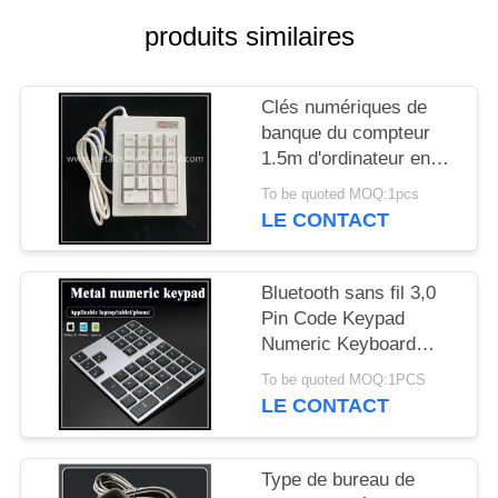
SITE
produits similaires
PRIVACY
Clés numériques de
POLICY
banque du compteur
1.5m d'ordinateur en
plastique blanc de pavé
To be quoted MOQ:1pcs
numérique
LE CONTACT
Bluetooth sans fil 3,0
Pin Code Keypad
Numeric Keyboard
avec le contre-jour 7
To be quoted MOQ:1PCS
LE CONTACT
Type de bureau de