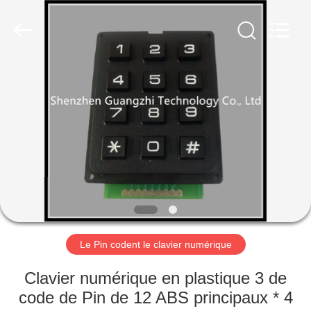
guangzhi
technology
co.,
ltd..
All
Rights
Reserved.
Developed
MAISON
by
ECER
PRODUITS
AU
SUJET
DE
NOUS
Le Pin codent le clavier numérique
VISITE
Clavier numérique en plastique 3 de
D'USINE
code de Pin de 12 ABS principaux * 4