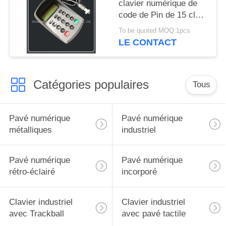
clavier numérique de
code de Pin de 15 clés
avec l'interface de tête
To be quoted MOQ:1pcs
d'aviation de 4 noyaux
LE CONTACT
Catégories populaires
Tous
Pavé numérique
Pavé numérique
métalliques
industriel
Pavé numérique
Pavé numérique
rétro-éclairé
incorporé
Clavier industriel
Clavier industriel
avec Trackball
avec pavé tactile