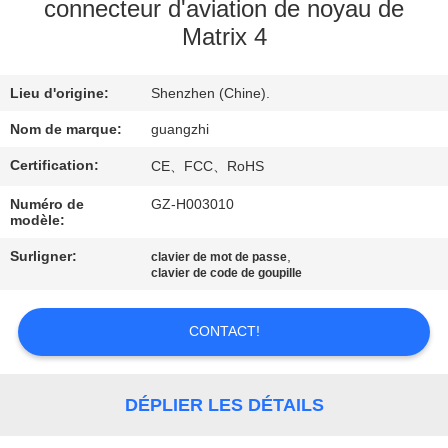
connecteur d'aviation de noyau de
Matrix 4
CONTRÔLE
DE
Lieu d'origine:
Shenzhen (Chine).
QUALITÉ
Nom de marque:
guangzhi
CONTACTEZ-
Certification:
CE、FCC、RoHS
NOUS
Numéro de
GZ-H003010
modèle:
Surligner:
,
DEMANDEZ
clavier de mot de passe
clavier de code de goupille
UNE
CITATION
CONTACT!
PLAN
DÉPLIER LES DÉTAILS
DU