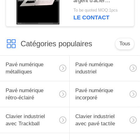
argent d'acier
inoxydable avec l'écran
To be quoted MOQ:1pcs
mené pour
LE CONTACT
l'équipement de
machines
Catégories populaires
Tous
Pavé numérique
Pavé numérique
métalliques
industriel
Pavé numérique
Pavé numérique
rétro-éclairé
incorporé
Clavier industriel
Clavier industriel
avec Trackball
avec pavé tactile