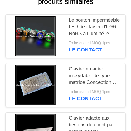
produits similaires
SITE
Le bouton imperméable
PRIVACY
LED de clavier d'IP66
POLICY
RoHS a illuminé le
bouton en métal
To be quoted MOQ:1pcs
LE CONTACT
Clavier en acier
inoxydable de type
matrice Conception
personnalisée avec 40
To be quoted MOQ:1pcs
boutons pinpad
LE CONTACT
Clavier adapté aux
besoins du client par