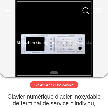
technology
co.,
ltd..
All
Rights
Reserved.
Developed
by
MAISON
ECER
PRODUITS
AU
SUJET
DE
NOUS
Clavier d'acier inoxydable
VISITE
Clavier numérique d'acier inoxydable
D'USINE
de terminal de service d'individu,