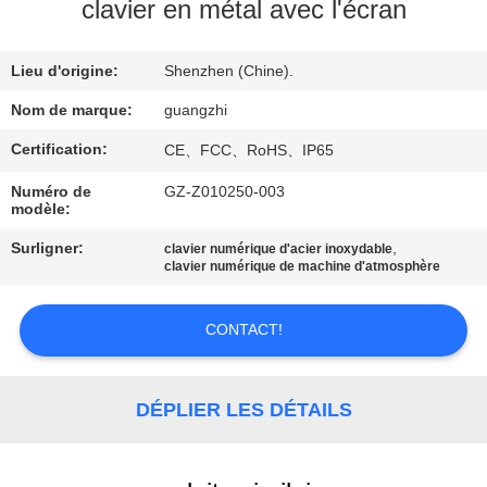
clavier en métal avec l'écran
CONTRÔLE
Lieu d'origine:
Shenzhen (Chine).
DE
QUALITÉ
Nom de marque:
guangzhi
Certification:
CE、FCC、RoHS、IP65
CONTACTEZ-
Numéro de
GZ-Z010250-003
modèle:
NOUS
Surligner:
,
clavier numérique d'acier inoxydable
clavier numérique de machine d'atmosphère
DEMANDEZ
UNE
CONTACT!
CITATION
DÉPLIER LES DÉTAILS
PLAN
DU