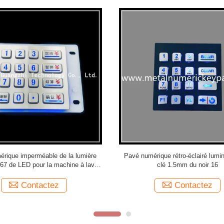
ncipal en métal de Digital du clavier
Clavier rétro-éclairé imperméable d
nts rétro-éclairés de vandale de la
inoxydable 4x4 Matrix du pavé IP6
matrice 4x6
Contactez
Contactez