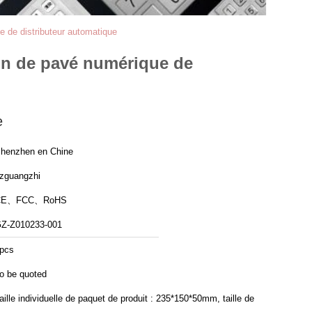
e de distributeur automatique
ion de pavé numérique de
e
henzhen en Chine
zguangzhi
CE、FCC、RoHS
Z-Z010233-001
pcs
o be quoted
aille individuelle de paquet de produit : 235*150*50mm, taille de