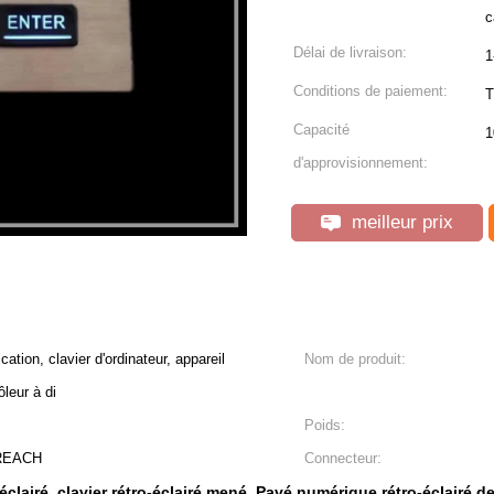
c
Délai de livraison:
1
Conditions de paiement:
T
Capacité
1
d'approvisionnement:
meilleur prix
ion, clavier d'ordinateur, appareil
Nom de produit:
leur à di
Poids:
 REACH
Connecteur:
éclairé
clavier rétro-éclairé mené
Pavé numérique rétro-éclairé 
,
,