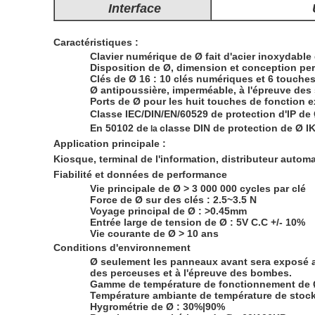
Interface
Caractéristiques :
Clavier numérique de Ø fait d'acier inoxydable
Disposition de Ø, dimension et conception per
Clés de Ø 16 : 10 clés numériques et 6 touche
Ø antipoussière, imperméable, à l'épreuve des
Ports de Ø pour les huit touches de fonction ex
Classe IEC/DIN/EN/60529 de protection d'IP de 
En 50102 de
classe DIN de protection de Ø IK
la
Application principale :
Kiosque, terminal de l'information, distributeur automa
Fiabilité et données de performance
Vie principale de Ø > 3 000 000 cycles par clé
Force de Ø sur des clés : 2.5~3.5 N
Voyage principal de Ø : >0.45mm
Entrée large de tension de Ø : 5V C.C +/- 10%
Vie courante de Ø > 10 ans
Conditions d'environnement
Ø seulement les panneaux avant sera exposé au
des perceuses et à l'épreuve des bombes.
Gamme de température de fonctionnement de 
Température ambiante de température de stoc
Hygrométrie de Ø : 30%|90%