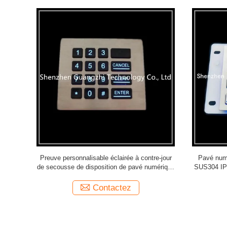
 métal de
Clavier imperméable en métal de Digital de
clavier pri
clavier
contrôle d'accès du pavé IP65 numérique
24 résista
Contactez