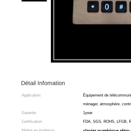
Détail Infomation
Application:
Équipement de télécommunicat
ménager, atmosphère, contrô
Garantie:
1year
Certification:
FDA, SGS, ROHS, LFGB,
Mettre en évidence:
clavier numérique rétro-