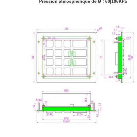
Pression atmosphérique de
Ø
: 60|106KPa