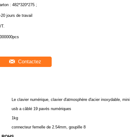
arton : 482*320*275 ;
-20 jours de travail
/T.
000000pcs
Contactez
Le clavier numérique, clavier d'atmosphère d'acier inoxydable, mini
usb a câblé 19 pavés numériques
1kg
connecteur femelle de 2.54mm, goupille 8
de ROHS