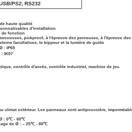
USB/PS2
, RS232
 de haute qualité
sonnalisables d'installation
s de fonction
 secousses, pickproof, à l'épreuve des perceuses, à l'épreuve de
terne facultatives, le bippeur et la lumière de guide
Ø : IP65
 : IK07
tique, contrôle d'accès, contrôle industriel, machine de jeu.
 climat extérieur. Les panneaux sont antipoussière, imperméables
Ø : 0℃ - 60℃
kage de Ø : – 25℃ - 80℃