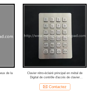
e l'acier
32 pavé numérique rétro-éclairé mordu du
Preuve pers
5 numérique
contrôle d'accès DC12V de BRAS
de secousse
de
Contactez