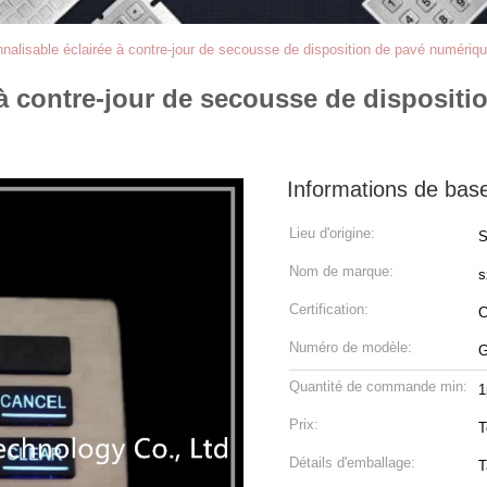
nalisable éclairée à contre-jour de secousse de disposition de pavé numériqu
 à contre-jour de secousse de disposit
Informations de bas
Lieu d'origine:
S
Nom de marque:
s
Certification:
Numéro de modèle:
G
Quantité de commande min:
1
Prix:
T
Détails d'emballage:
T