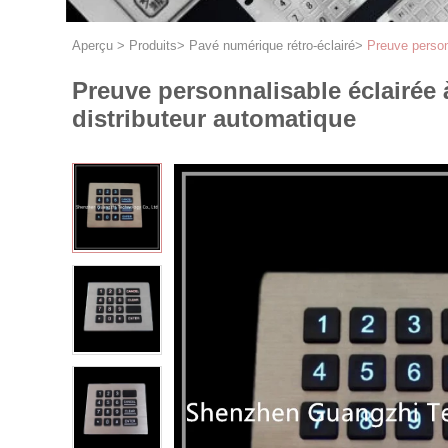
Aperçu
>
Produits
>
Pavé numérique rétro-éclairé
>
Preuve person
Preuve personnalisable éclairée
distributeur automatique