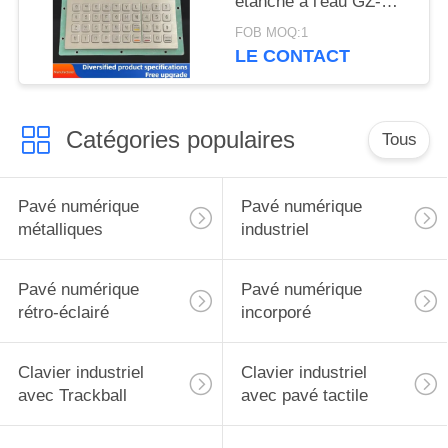
étanche à l'eau GZ-
C001055 R232
FOB MOQ:1
interface
LE CONTACT
Catégories populaires
Tous
Pavé numérique
Pavé numérique
métalliques
industriel
Pavé numérique
Pavé numérique
rétro-éclairé
incorporé
Clavier industriel
Clavier industriel
avec Trackball
avec pavé tactile