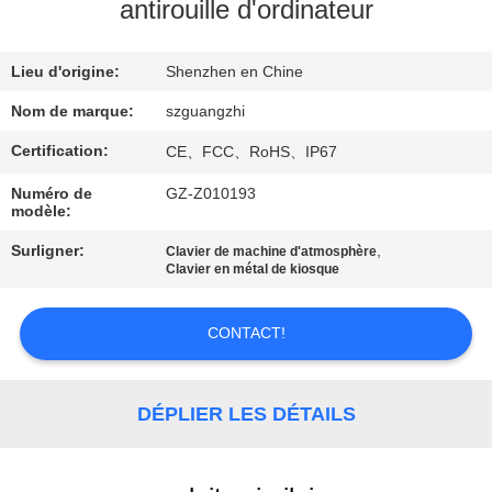
antirouille d'ordinateur
CONTRÔLE
Lieu d'origine:
Shenzhen en Chine
DE
QUALITÉ
Nom de marque:
szguangzhi
Certification:
CE、FCC、RoHS、IP67
CONTACTEZ-
Numéro de
GZ-Z010193
modèle:
NOUS
Surligner:
,
Clavier de machine d'atmosphère
Clavier en métal de kiosque
DEMANDEZ
UNE
CONTACT!
CITATION
DÉPLIER LES DÉTAILS
PLAN
DU