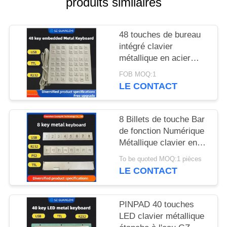
produits similaires
SITE
48 touches de bureau
PRIVACY
intégré clavier
POLICY
métallique en acier
inoxydable interface
FOB MOQ:1
USB GZ-B035013
LE CONTACT
8 Billets de touche Bar
de fonction Numérique
Métallique clavier en
acier inoxydable 304
To be quoted MOQ:1 pièces
Side Key Pinpad
LE CONTACT
PINPAD 40 touches
LED clavier métallique