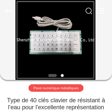
technology
co.,
ltd..
All
Rights
Reserved.
Developed
by
MAISON
ECER
PRODUITS
AU
SUJET
DE
NOUS
Pavé numérique métalliques
VISITE
Type de 40 clés clavier de résistant à
D'USINE
l'eau pour l'excellente représentation