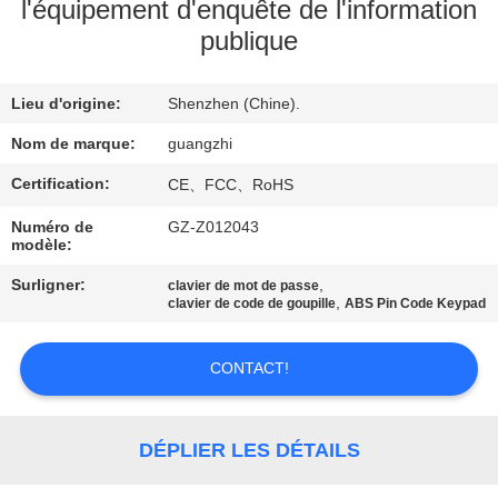
l'équipement d'enquête de l'information
publique
CONTRÔLE
DE
Lieu d'origine:
Shenzhen (Chine).
QUALITÉ
Nom de marque:
guangzhi
CONTACTEZ-
Certification:
CE、FCC、RoHS
NOUS
Numéro de
GZ-Z012043
modèle:
Surligner:
,
DEMANDEZ
clavier de mot de passe
,
clavier de code de goupille
ABS Pin Code Keypad
UNE
CITATION
CONTACT!
PLAN
DÉPLIER LES DÉTAILS
DU