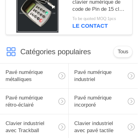
clavier numérique de
code de Pin de 15 clés
avec l'interface de tête
To be quoted MOQ:1pcs
d'aviation de 4 noyaux
LE CONTACT
Catégories populaires
Tous
Pavé numérique
Pavé numérique
métalliques
industriel
Pavé numérique
Pavé numérique
rétro-éclairé
incorporé
Clavier industriel
Clavier industriel
avec Trackball
avec pavé tactile