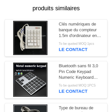
SITE
produits similaires
PRIVACY
Clés numériques de
POLICY
banque du compteur
1.5m d'ordinateur en
plastique blanc de pavé
To be quoted MOQ:1pcs
numérique
LE CONTACT
Bluetooth sans fil 3,0
Pin Code Keypad
Numeric Keyboard
avec le contre-jour 7
To be quoted MOQ:1PCS
LE CONTACT
Type de bureau de