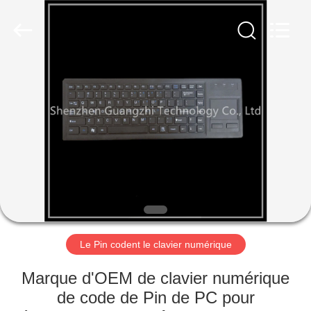
technology
co.,
ltd..
All
Rights
Reserved.
Developed
by
MAISON
ECER
PRODUITS
AU
SUJET
DE
NOUS
Le Pin codent le clavier numérique
VISITE
Marque d'OEM de clavier numérique
D'USINE
de code de Pin de PC pour