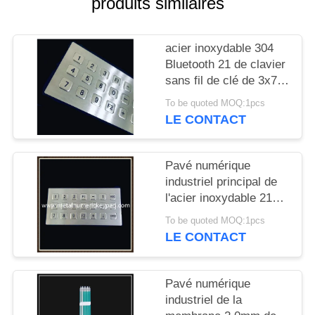
produits similaires
SITE
acier inoxydable 304
PRIVACY
Bluetooth 21 de clavier
POLICY
sans fil de clé de 3x7
Matrix
To be quoted MOQ:1pcs
LE CONTACT
Pavé numérique
industriel principal de
l'acier inoxydable 21
3x7 Matrix
To be quoted MOQ:1pcs
LE CONTACT
Pavé numérique
industriel de la