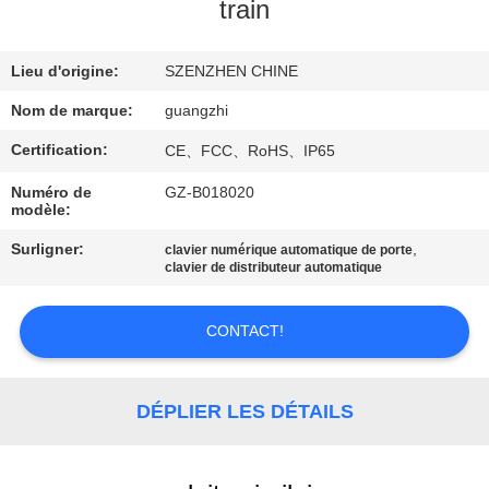
train
CONTRÔLE
Lieu d'origine:
SZENZHEN CHINE
DE
QUALITÉ
Nom de marque:
guangzhi
Certification:
CE、FCC、RoHS、IP65
CONTACTEZ-
Numéro de
GZ-B018020
modèle:
NOUS
Surligner:
,
clavier numérique automatique de porte
clavier de distributeur automatique
DEMANDEZ
UNE
CONTACT!
CITATION
DÉPLIER LES DÉTAILS
PLAN
DU