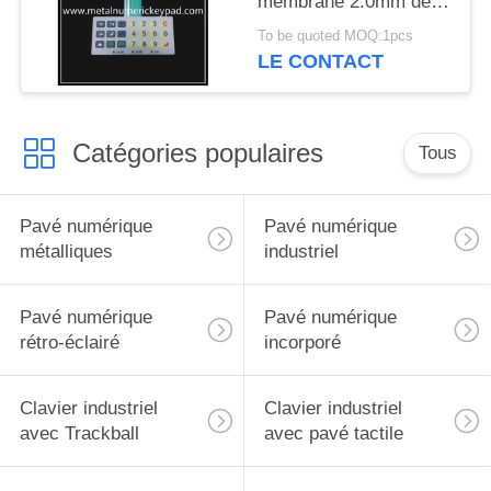
membrane 2.0mm de
film de pot en métal
To be quoted MOQ:1pcs
d'ANIMAL FAMILIER
LE CONTACT
Catégories populaires
Tous
Pavé numérique
Pavé numérique
métalliques
industriel
Pavé numérique
Pavé numérique
rétro-éclairé
incorporé
Clavier industriel
Clavier industriel
avec Trackball
avec pavé tactile