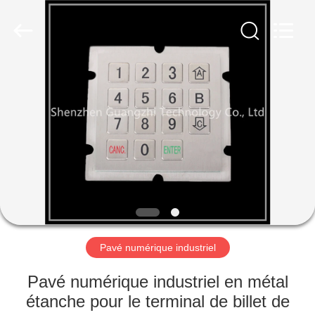
technology
co.,
ltd..
All
Rights
Reserved.
Developed
by
MAISON
ECER
PRODUITS
AU
SUJET
DE
NOUS
Pavé numérique industriel
VISITE
Pavé numérique industriel en métal
D'USINE
étanche pour le terminal de billet de