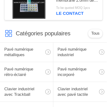
membrane 2.0mm de
film de pot en métal
To be quoted MOQ:1pcs
d'ANIMAL FAMILIER
LE CONTACT
Catégories populaires
Tous
Pavé numérique
Pavé numérique
métalliques
industriel
Pavé numérique
Pavé numérique
rétro-éclairé
incorporé
Clavier industriel
Clavier industriel
avec Trackball
avec pavé tactile