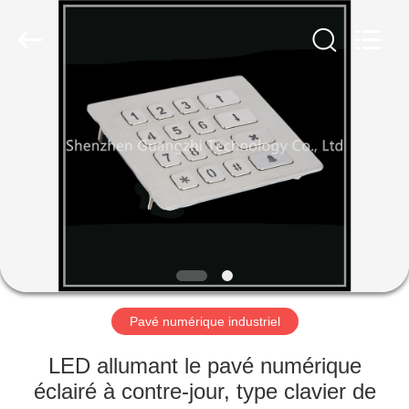
technology
co.,
ltd..
All
Rights
Reserved.
Developed
by
MAISON
ECER
PRODUITS
AU
SUJET
DE
NOUS
Pavé numérique industriel
VISITE
LED allumant le pavé numérique
D'USINE
éclairé à contre-jour, type clavier de