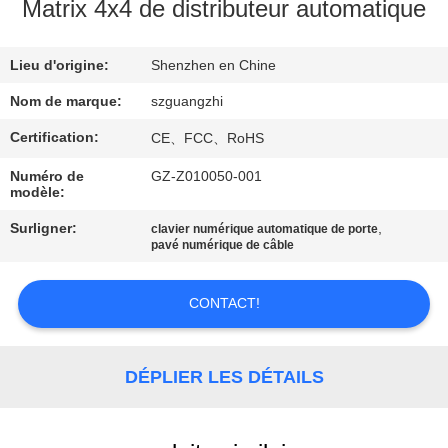
Matrix 4x4 de distributeur automatique
CONTRÔLE
Lieu d'origine:
Shenzhen en Chine
DE
QUALITÉ
Nom de marque:
szguangzhi
Certification:
CE、FCC、RoHS
CONTACTEZ-
Numéro de
GZ-Z010050-001
modèle:
NOUS
Surligner:
,
clavier numérique automatique de porte
pavé numérique de câble
DEMANDEZ
UNE
CONTACT!
CITATION
DÉPLIER LES DÉTAILS
PLAN
DU