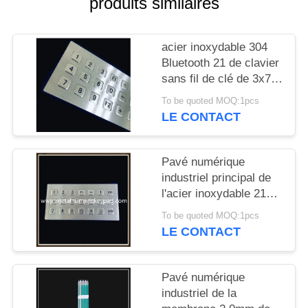
produits similaires
SITE
acier inoxydable 304
PRIVACY
Bluetooth 21 de clavier
POLICY
sans fil de clé de 3x7
Matrix
To be quoted MOQ:1pcs
LE CONTACT
Pavé numérique
industriel principal de
l'acier inoxydable 21
3x7 Matrix
To be quoted MOQ:1pcs
LE CONTACT
Pavé numérique
industriel de la