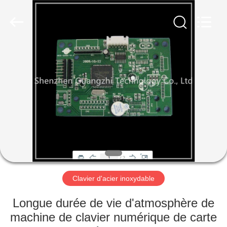
guangzhi
technology
co.,
ltd..
All
Rights
Reserved.
Developed
MAISON
by
ECER
PRODUITS
AU
SUJET
DE
NOUS
Clavier d'acier inoxydable
VISITE
Longue durée de vie d'atmosphère de
D'USINE
machine de clavier numérique de carte