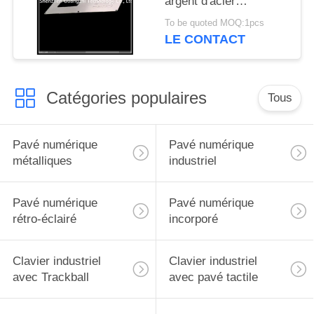
argent d'acier
inoxydable avec l'écran
To be quoted MOQ:1pcs
mené pour
LE CONTACT
l'équipement de
machines
Catégories populaires
Tous
Pavé numérique
Pavé numérique
métalliques
industriel
Pavé numérique
Pavé numérique
rétro-éclairé
incorporé
Clavier industriel
Clavier industriel
avec Trackball
avec pavé tactile