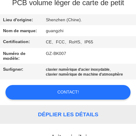
PCB volume léger de carte de petit
CONTRÔLE
Lieu d'origine:
Shenzhen (Chine).
DE
QUALITÉ
Nom de marque:
guangzhi
Certification:
CE、FCC、RoHS、IP65
CONTACTEZ-
Numéro de
GZ-BK007
modèle:
NOUS
Surligner:
,
clavier numérique d'acier inoxydable
clavier numérique de machine d'atmosphère
DEMANDEZ
UNE
CONTACT!
CITATION
DÉPLIER LES DÉTAILS
PLAN
DU