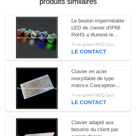
produits similaires
SITE
Le bouton imperméable
PRIVACY
LED de clavier d'IP66
POLICY
RoHS a illuminé le
bouton en métal
To be quoted MOQ:1pcs
LE CONTACT
Clavier en acier
inoxydable de type
matrice Conception
personnalisée avec 40
To be quoted MOQ:1pcs
boutons pinpad
LE CONTACT
Clavier adapté aux
besoins du client par