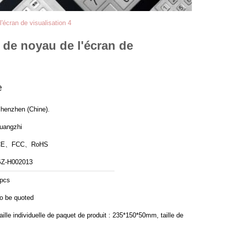
'écran de visualisation 4
s de noyau de l'écran de
e
henzhen (Chine).
uangzhi
CE、FCC、RoHS
Z-H002013
pcs
o be quoted
aille individuelle de paquet de produit : 235*150*50mm, taille de