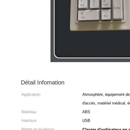
Détail Infomation
Application:
Atmosphère, équipement de l
d'accès, matériel médical, é
Matériau:
ABS
Interface:
USB
Mettre en évidence:
Clavier d'ordinateur en 