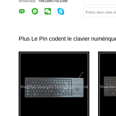
WhatsApp :
+8618807551088
Plus Le Pin codent le clavier numériqu