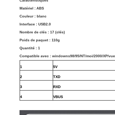
Caractéristiques
Matériel : ABS
Couleur : blanc
Interface : USB2.0
Nombre de clés : 17 (clés)
Poids de paquet : 110g
Quantité : 1
Compatible avec : windowns98/95/NT/moi/2000/XP/vue/
1
5V
2
TXD
3
RXD
4
VBUS