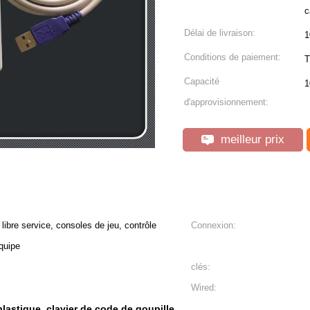
c
Délai de livraison:
1
Conditions de paiement:
T
Capacité
1
d'approvisionnement:
meilleur prix
ibre service, consoles de jeu, contrôle
Connexion:
quipe
clés:
Wired:
plastique
clavier de code de goupille
,