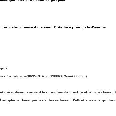
ation, défini comme 4 creusent l'interface principale d'avions
quis.
ues : windowns98/95/NT/moi/2000/XP/vue/7,0/ 8,0).
rnet qui utilisent souvent les touches de nombre et le mini clavier
t supplémentaire que les aides réduisent l'effort sur ceux qui fon