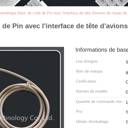
numérique blanc de code de Pin avec l'interface de tête d'avions de noyau de l
de Pin avec l'interface de tête d'avion
Informations de bas
Lieu d'origine:
S
Nom de marque:
g
Certification:
Numéro de modèle:
G
Quantité de commande min:
1
Prix:
T
Détails d'emballage:
T