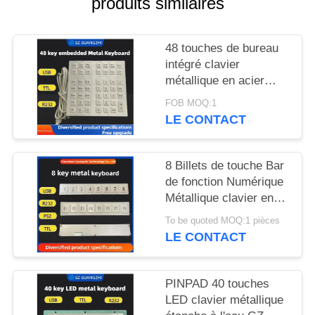
produits similaires
SITE
48 touches de bureau
PRIVACY
intégré clavier
POLICY
métallique en acier
inoxydable interface
FOB MOQ:1
USB GZ-B035013
LE CONTACT
8 Billets de touche Bar
de fonction Numérique
Métallique clavier en
acier inoxydable 304
To be quoted MOQ:1 pièces
Side Key Pinpad
LE CONTACT
PINPAD 40 touches
LED clavier métallique