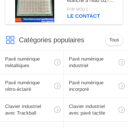
étanche à l'eau GZ-
C001055 R232
FOB MOQ:1
interface
LE CONTACT
Catégories populaires
Tous
Pavé numérique
Pavé numérique
métalliques
industriel
Pavé numérique
Pavé numérique
rétro-éclairé
incorporé
Clavier industriel
Clavier industriel
avec Trackball
avec pavé tactile