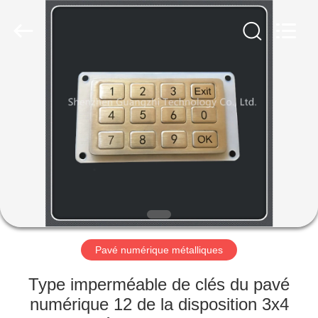
technology
co.,
ltd..
All
Rights
Reserved.
Developed
by
MAISON
ECER
PRODUITS
AU
SUJET
DE
NOUS
Pavé numérique métalliques
VISITE
Type imperméable de clés du pavé
D'USINE
numérique 12 de la disposition 3x4