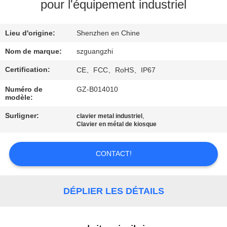
pour l'équipement industriel
CONTRÔLE
Lieu d'origine:
Shenzhen en Chine
DE
QUALITÉ
Nom de marque:
szguangzhi
Certification:
CE、FCC、RoHS、IP67
CONTACTEZ-
Numéro de
GZ-B014010
modèle:
NOUS
Surligner:
,
clavier metal industriel
Clavier en métal de kiosque
DEMANDEZ
UNE
CONTACT!
CITATION
DÉPLIER LES DÉTAILS
PLAN
DU