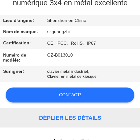
numérique 3x4 en métal excellente
CONTRÔLE
Lieu d'origine:
Shenzhen en Chine
DE
QUALITÉ
Nom de marque:
szguangzhi
Certification:
CE、FCC、RoHS、IP67
CONTACTEZ-
Numéro de
GZ-B013010
modèle:
NOUS
Surligner:
,
clavier metal industriel
Clavier en métal de kiosque
DEMANDEZ
UNE
CONTACT!
CITATION
DÉPLIER LES DÉTAILS
PLAN
DU