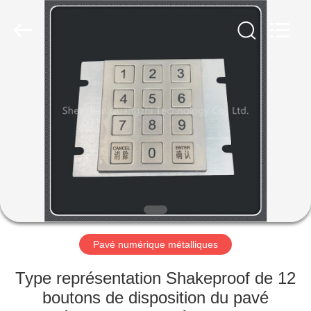
guangzhi
technology
co.,
ltd..
All
Rights
Reserved.
Developed
MAISON
by
ECER
PRODUITS
AU
SUJET
DE
NOUS
Pavé numérique métalliques
VISITE
Type représentation Shakeproof de 12
D'USINE
boutons de disposition du pavé