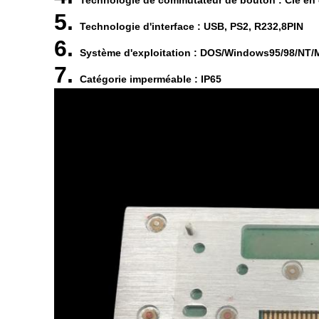
Technologie de commutateur de bouton : Clé en
5.
Technologie d'interface : USB, PS2, R232,8PIN
6.
Système d'exploitation : DOS/Windows95/98/NT/M
7.
Catégorie imperméable : IP65