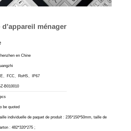
e d'appareil ménager
e
henzhen en Chine
uangzhi
CE、FCC、RoHS、IP67
Z-B010010
pcs
o be quoted
aille individuelle de paquet de produit : 235*150*50mm, taille de
arton : 482*320*275 ;