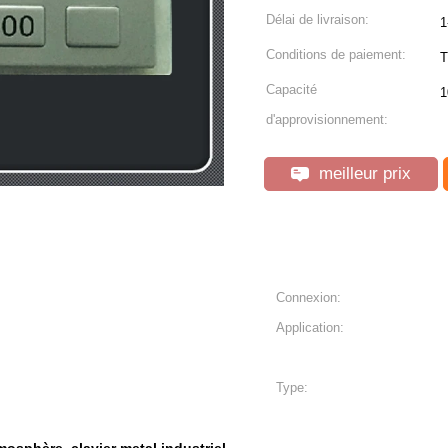
Délai de livraison:
1
Conditions de paiement:
T
Capacité
1
d'approvisionnement:
meilleur prix
Connexion:
Application:
Type: